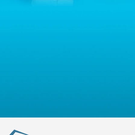
urządzenia
przypadku pytań dotyczących przetwarzania Państwa danych
Technologia nieustannie się rozwija, a z nią ewoluują
osobowych prosimy o kontakt z administratorem drogą e-
standardy i porty, które znajdują się w naszych
mailową: contact@sternhoff.eu. Przysługują Państwu następujące
urządzeniach. Jednym z najnowszych i najbardziej
prawa: dostęp do swoich danych osobowych, ich sprostowanie,
wszechstronnych standardów jest
USB typ C
.
usunięcie, ograniczenie przetwarzania, przenoszalność danych
Dlaczego jest on tak wyjątkowy?
Kable USB typ C
oraz prawo do wniesienia sprzeciwu. Mają Państwo również
charakteryzują się nie tylko mniejszym i bardziej
prawo złożyć skargę do właściwego organu nadzorczego ds.
ergonomicznym końcówką, ale także większymi
ochrony danych osobowych.
możliwościami w zakresie przesyłu danych i mocy
ładowania.
To, co wyróżnia
kable USB typ C t
o ich
uniwersalność. Możesz je używać z wieloma
urządzeniami - od smartfonów, przez tablety, aż po
laptopy i stacje dokujące. W naszej ofercie znajdziesz
kable USB typ C
, które gwarantują szybką transmisję
danych oraz bezpieczne ładowanie. Jeśli posiadasz
nowoczesne urządzenie, które korzysta z tego