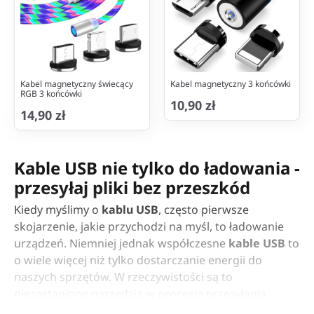
Kabel magnetyczny świecący
Kabel magnetyczny 3 końcówki
RGB 3 końcówki
10,90 zł
14,90 zł
Kable USB nie tylko do ładowania -
przesyłaj pliki bez przeszkód
Kiedy myślimy o
kablu USB
, często pierwsze
skojarzenie, jakie przychodzi na myśl, to ładowanie
urządzeń. Niemniej jednak współczesne
kable USB
to
o wiele więcej niż tylko dostarczanie energii do
naszych sprzętów. W rzeczywistości są to
niezastąpione narzędzia w procesie przesyłania
danych. Kto z nas nie zna frustracji, kiedy chcemy