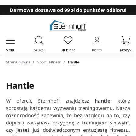
Darmowa dostawa od 99 zł do punktów odbioru!
Menu
Szukaj
Ulubione
Konto
Koszyk
Twój koszyk
Strona główna
Sport i Fitness
Hantle
Hantle
W ofercie Sternhoff znajdziesz
hantle
, które
sprostają każdemu wyzwaniu treningowemu. Nasza
różnorodność zapewnia, że bez względu na to, czy
dopiero zaczynasz przygodę z treningiem siłowym,
czy jesteś już doświadczonym entuzjastą fitnessu,