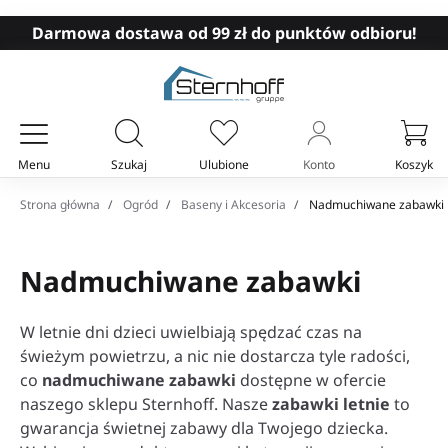
Darmowa dostawa od 99 zł do punktów odbioru!
Menu
Szukaj
Ulubione
Konto
Koszyk
Twój koszyk
Strona główna
Ogród
Baseny i Akcesoria
Nadmuchiwane zabawki
Nadmuchiwane zabawki
W letnie dni dzieci uwielbiają spędzać czas na
świeżym powietrzu, a nic nie dostarcza tyle radości,
co
nadmuchiwane zabawki
dostępne w ofercie
naszego sklepu Sternhoff. Nasze
zabawki letnie
to
gwarancja świetnej zabawy dla Twojego dziecka.