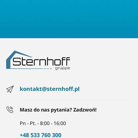
radości. Skorzystaj z naszej oferty i przekonaj się, jak
nasze produkty mogą zmienić zwykły dzień w
wyjątkową przygodę pełną śmiechu i wspólnych,
rodzinnych chwil.
Zalety korzystania z
nadmuchiwanych zabawek
Korzystanie z
nadmuchiwanych zabawek
to sposób
na połączenie przyjemności z aktywnym rozwojem.
Dzięki nim dzieci mają możliwość rozwijania swojej
kreatywności oraz wyobraźni.
Nadmuchiwane
zabawki
dają nieograniczone pole do działania –
kontakt@sternhoff.pl
można je używać w domu, ogrodzie czy na plaży, co
czyni je niezwykle wszechstronnymi. Znajdują
szerokie zastosowanie, a ich prostota użytkowania
Masz do nas pytania? Zadzwoń!
sprawia, że dziecko samo może stworzyć niezliczone
scenariusze zabawy. Sternhoff zapewnia jakość i
Pn - Pt. - 8:00 - 16:00
bezpieczeństwo.
+48 533 760 300