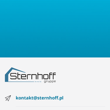
dostosowanie drzewka do każdego wnętrza i do
prawo złożyć skargę do właściwego organu nadzorczego ds.
Waszych indywidualnych preferencji.
ochrony danych osobowych.
Wspólnie możemy przejrzeć naszą różnorodną
ofertę:
-Mini świecące drzewka LED — idealne na biurko lub komodę,
dodające uroku każdemu kącikowi.
-Średniej wielkości świecące drzewka — doskonałe do
większych przestrzeni takich jak salon czy jadalnia.
-Duże świecące drzewka LED — imponujące swoją wielkością,
stanowią doskonały element dekoracyjny dla przestronnych
wnętrz.
-Białe, czerwone, niebieskie, zielone — nasze drzewka świecą w
różnych kolorach, pozwalając na stworzenie wyjątkowego,
kolorowego i blaskiem nasyconego klimatu.
Niezależnie od wyboru, każde świecące drzewko LED
zapewni wyjątkową atmosferę. Niezależnie czy jest to
małe drzewko na biurko, czy duże drzewko LED,
kontakt@sternhoff.pl
stojące na podłodze - każde z nich wprowadza do
pomieszczenia magię i urok. Zaskoczcie się pięknem i