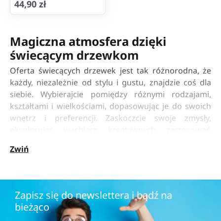
44,90 zł
Magiczna atmosfera dzięki
świecącym drzewkom
Oferta świecących drzewek jest tak różnorodna, że
każdy, niezależnie od stylu i gustu, znajdzie coś dla
siebie. Wybierajcie pomiędzy różnymi rodzajami,
kształtami i wielkościami, dopasowując je do swoich
wnętrz i preferencji. Zaskoczcie swoje zmysły,
eksplorując wachlarz kreatywnych zastosowań
świecących drzewek. Mogą służyć jako centrum
Zwiń
jadalnianej kompozycji, nadając przytulną atmosferę
wspólnym posiłkom, służyć jako elegancki akcent w
sypialni lub przyciągać wzrok w salonie. Drzewka
świecące do domu są niezwykłe, tworzą
Zapisz się do newslettera i bądź na
niepowtarzalną atmosferę i sprawiają, że dom staje
bieżąco
się miejscem pełnym magii.