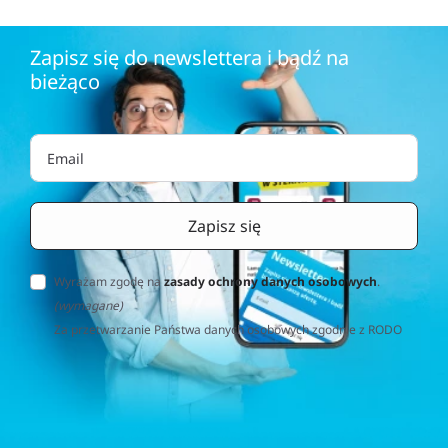
domu lub innych elementów architektury ogrodowej.
Dobór odpowiedniego koloru to nie tylko estetyka,
Zapisz się do newslettera i bądź na
ale i funkcjonalność – jaśniejsze barwy mogą
bieżąco
optycznie powiększyć przestrzeń, natomiast ciemne
mogą ją pomniejszyć. Dobrze dobrany kolor może
również podkreślić charakter ogrodu, nadając mu
nowoczesny lub klasyczny wyraz.
Taśmy na ogrodzenia -
wykorzystanie w przestrzeni
zewnętrznej
Wyrażam zgodę na
zasady ochrony danych osobowych
.
Zastosowanie
taśm na ogrodzenia
w przestrzeni
(wymagane)
zewnętrznej jest niezwykle praktyczne. Dzięki nim
Za przetwarzanie Państwa danych osobowych zgodnie z RODO
możemy stworzyć intymną atmosferę w naszym
(Rozporządzenie o Ochronie Danych Osobowych) odpowiedzialna
ogrodzie, która będzie sprzyjać relaksowi i
jest firma Home&Decor Sp. z o.o., Instalatorów 17/108, 02-237
wypoczynkowi, z dala od spojrzeń przechodniów.
Warszawa, Polska, NIP: PL5223059837 („Administrator”). W
Taśmy na ogrodzenia
są również świetnym
przypadku pytań dotyczących przetwarzania Państwa danych
rozwiązaniem, gdy chcemy zaznaczyć granice naszej