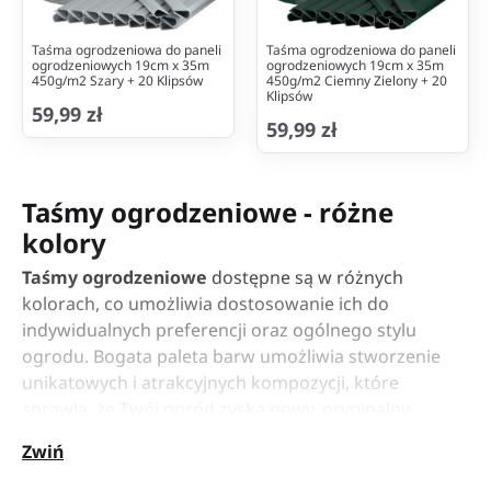
Taśma ogrodzeniowa do paneli
Taśma ogrodzeniowa do paneli
ogrodzeniowych 19cm x 35m
ogrodzeniowych 19cm x 35m
450g/m2 Szary + 20 Klipsów
450g/m2 Ciemny Zielony + 20
Klipsów
59,99 zł
59,99 zł
Taśmy ogrodzeniowe - różne
kolory
Taśmy ogrodzeniowe
dostępne są w różnych
kolorach, co umożliwia dostosowanie ich do
indywidualnych preferencji oraz ogólnego stylu
ogrodu. Bogata paleta barw umożliwia stworzenie
unikatowych i atrakcyjnych kompozycji, które
sprawią, że Twój ogród zyska nowy, oryginalny
wygląd. Warto również pomyśleć o kolorach, które
Zwiń
będą harmonizować z otoczeniem, z naturalnymi
barwami przyrody, ale również z kolorem elewacji