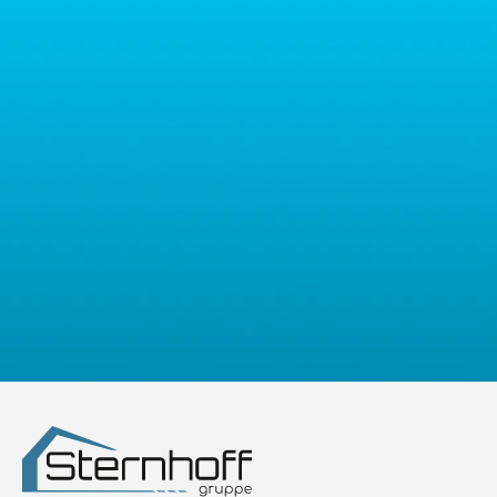
osobowych prosimy o kontakt z administratorem drogą e-
posesji, nie rezygnując przy tym z estetyki. W
mailową: contact@sternhoff.eu. Przysługują Państwu następujące
zależności od wybranego modelu taśmy mogą
prawa: dostęp do swoich danych osobowych, ich sprostowanie,
również pełnić funkcję dekoracyjną, podkreślając
usunięcie, ograniczenie przetwarzania, przenoszalność danych
charakter danego miejsca i nadając mu unikalnego
oraz prawo do wniesienia sprzeciwu. Mają Państwo również
stylu. Wykorzystując je w ogrodzie, możemy z
prawo złożyć skargę do właściwego organu nadzorczego ds.
łatwością stworzyć miejsce, które będzie nie tylko
ochrony danych osobowych.
funkcjonalne, ale i przyjemne dla oka, harmonizujące
z otoczeniem i dostosowane do naszych potrzeb i
preferencji. Polecamy również inne akcesoria do
ogrodzeń, takie jak
siatki maskujące na ogrodzenie
i
klipsy do taśmy ogrodzeniowej
. Z ich pomocą
stworzysz ogród marzeń.
Taśmy do ogrodzenia -
nowoczesna estetyka
W dzisiejszych czasach, gdzie priorytetem jest nie
tylko funkcjonalność, ale również estetyka,
taśmy do
ogrodzenia
oferują właśnie takie połączenie. Dają