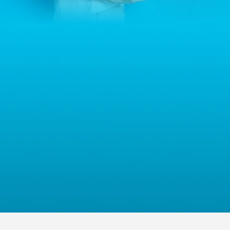
Warszawa, Polska, NIP: PL5223059837 („Administrator”). W
przypadku pytań dotyczących przetwarzania Państwa danych
osobowych prosimy o kontakt z administratorem drogą e-
mailową: contact@sternhoff.eu. Przysługują Państwu następujące
prawa: dostęp do swoich danych osobowych, ich sprostowanie,
usunięcie, ograniczenie przetwarzania, przenoszalność danych
oraz prawo do wniesienia sprzeciwu. Mają Państwo również
prawo złożyć skargę do właściwego organu nadzorczego ds.
ochrony danych osobowych.