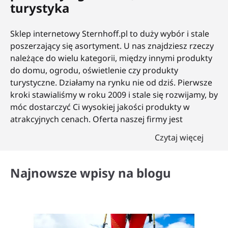
turystyka
Sklep internetowy Sternhoff.pl to duży wybór i stale
poszerzający się asortyment. U nas znajdziesz rzeczy
należące do wielu kategorii, między innymi produkty
do domu, ogrodu, oświetlenie czy produkty
turystyczne. Działamy na rynku nie od dziś. Pierwsze
kroki stawialiśmy w roku 2009 i stale się rozwijamy, by
móc dostarczyć Ci wysokiej jakości produkty w
atrakcyjnych cenach. Oferta naszej firmy jest
sygnowana przez marki: Piccolo – artykuły dla
Czytaj więcej
najmłodszych, posiadające odpowiednie certyfikaty,
JohnGreen – artykuły ogrodowe, Sternhoff –
innowacyjne rozwiązania dla biur i domu, Maverick –
Najnowsze wpisy na blogu
produkty turystyczne oraz sprzęt fitness. Zależy nam,
by oferowane przez nas artykuły były dopasowane do
klienta i w jak największym stopniu spełniały jego
oczekiwania. Nasi doświadczeni, pełni zapału oraz