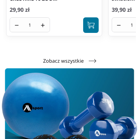
29,90 zł
39,90 zł
−
+
−
Zobacz wszystkie