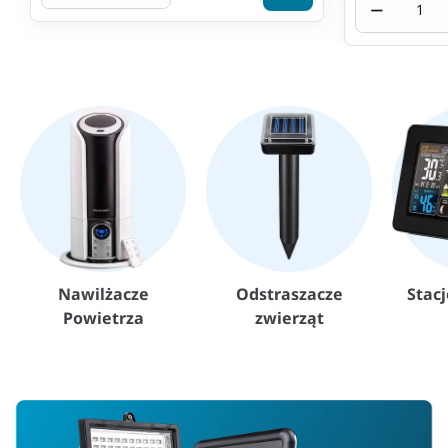
−
Nawilżacze
Odstraszacze
Stac
Powietrza
zwierząt