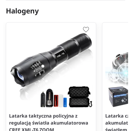
Halogeny
Latarka taktyczna policyjna z
Latarka cz
regulacją światła akumulatorowa
akumulato
CREE XML-T6 ZOOM
światłem z