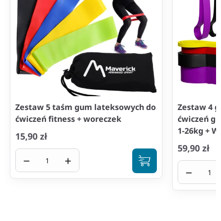
Zestaw 5 taśm gum lateksowych do
Zestaw 4 
ćwiczeń fitness + woreczek
ćwiczeń g
1-26kg + W
15,90 zł
59,90 zł
−
+
−