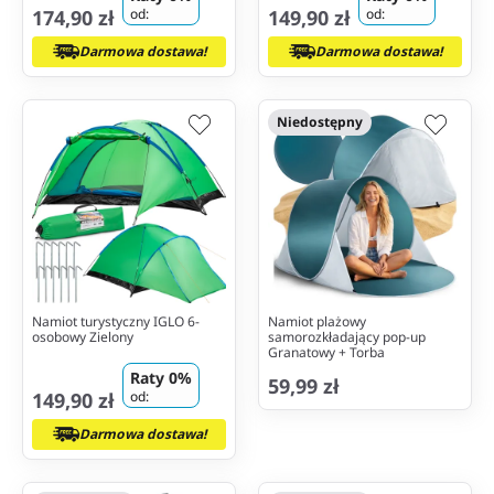
174,90 zł
od:
149,90 zł
od:
Darmowa dostawa!
Darmowa dostawa!
Niedostępny
Namiot turystyczny IGLO 6-
Namiot plażowy
osobowy Zielony
samorozkładający pop-up
Granatowy + Torba
Raty 0%
59,99 zł
149,90 zł
od:
Darmowa dostawa!