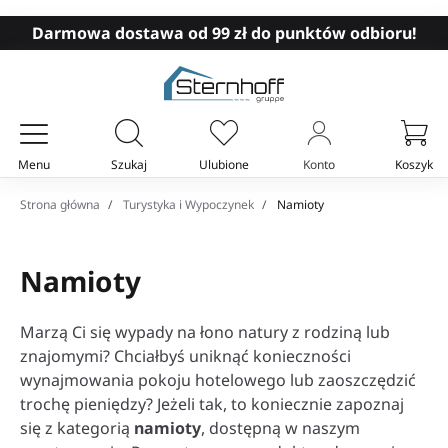
Darmowa dostawa od 99 zł do punktów odbioru!
Menu
Szukaj
Ulubione
Konto
Koszyk
Twój koszyk
Strona główna
Turystyka i Wypoczynek
Namioty
Namioty
Marzą Ci się wypady na łono natury z rodziną lub
znajomymi? Chciałbyś uniknąć konieczności
wynajmowania pokoju hotelowego lub zaoszczędzić
trochę pieniędzy? Jeżeli tak, to koniecznie zapoznaj
się z kategorią
namioty
, dostępną w naszym