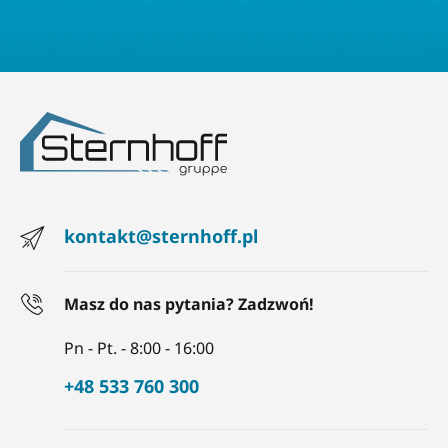
Kolorystyka i design również mają znaczenie -
najlepiej, gdy
namiot
będzie estetycznie pasować do
balkonu lub innych miejsc, w których będzie używany.
Namioty dla dzieci
to również świetna okazja do
nauki. Maluchy uczą się w nich samodzielności,
odpowiedzialności za swoje rzeczy, a także rozwijają
zdolności motoryczne podczas zabawy.
Namioty turystyczne - doskonałe
na każdą pogodę
kontakt@sternhoff.pl
Planujesz wyruszyć na wyprawę poza miasto, ale
niepewna aura nieco Cię zniechęca? Czyżbyś
zapomniał o jednym z najważniejszych
Masz do nas pytania? Zadzwoń!
sprzymierzeńców każdego turysty? Mowa oczywiście
Pn - Pt. - 8:00 - 16:00
o
namiotach turystycznych
! Te specjalnie
zaprojektowane, przenośne schronienia sprawdzą się
+48 533 760 300
w każdych warunkach - od gorących, słonecznych dni
na plaży po zimne i deszczowe noce w górach.