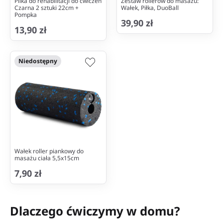
Pilka do rehabilitacji do ćwiczeń
Zestaw rollerów do masażu:
Czarna 2 sztuki 22cm +
Wałek, Piłka, DuoBall
Pompka
39,90 zł
13,90 zł
Niedostępny
Wałek roller piankowy do
masażu ciała 5,5x15cm
7,90 zł
Dlaczego ćwiczymy w domu?