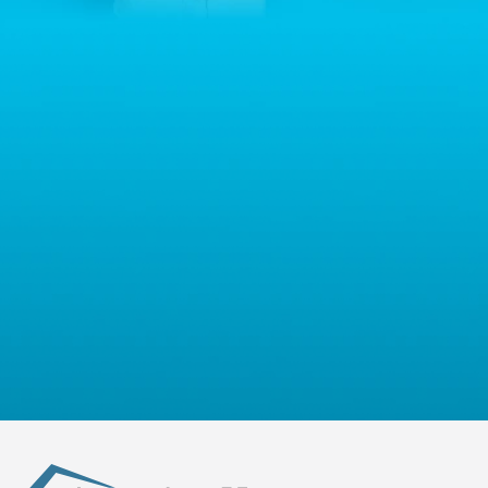
istota zasługuje na szansę, dlatego nasze produkty
przypadku pytań dotyczących przetwarzania Państwa danych
oferują skuteczność bez ryzyka zranienia zwierząt.
osobowych prosimy o kontakt z administratorem drogą e-
mailową: contact@sternhoff.eu. Przysługują Państwu następujące
Nasze
żywołapki
są nie tylko
bezpieczne dla
prawa: dostęp do swoich danych osobowych, ich sprostowanie,
zwierząt
, ale również przyjazne środowisku. Dzięki
usunięcie, ograniczenie przetwarzania, przenoszalność danych
zastosowaniu zaawansowanej technologii, działają
oraz prawo do wniesienia sprzeciwu. Mają Państwo również
sprawnie i efektywnie, przy jednoczesnym
prawo złożyć skargę do właściwego organu nadzorczego ds.
zachowaniu najwyższych standardów
ochrony danych osobowych.
bezpieczeństwa.
Pułapka żywołowna
z naszej oferty
to narzędzie łatwe w użyciu, dostosowane do różnych
potrzeb, które umożliwia humanitarną kontrolę nad
populacją szkodników. Zapraszamy do skorzystania z
naszych rozwiązań i przekonania się, jak łatwo można
dbać o swoje otoczenie w odpowiedzialny sposób.
Dlaczego warto korzystać z
żywołapek?
Korzystanie z
żywołapek
oferowanych przez
Sternhoff niesie ze sobą wiele korzyści, szczególnie w