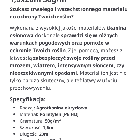
Szukasz trwałego i wszechstronnego materiału
do ochrony Twoich roślin?
Wykonana z wysokiej jakości materiałów
tkanina
osłonowa
doskonale
sprawdzi się w różnych
warunkach pogodowych oraz pomoże w
ochronie Twoich roślin
. Z jej pomocą, możesz z
łatwością
zabezpieczyć swoje rośliny przed
mrozem, wiatrem, intensywnym słońcem, czy
nieoczekiwanymi opadami.
Materiał ten jest nie
tylko bardzo skuteczny, ale też łatwy w użyciu i
przechowywaniu.
Specyfikacja:
Rodzaj
: Agrotkanina okryciowa
Materiał
: Polietylen [PE HD]
Gramatura:
50
g/m²
Szerokość:
1,6
m
Długość:
20
m