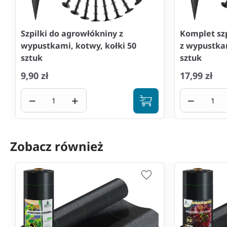
Szpilki do agrowłókniny z
Komplet sz
wypustkami, kotwy, kołki 50
z wypustkam
sztuk
sztuk
9,90 zł
17,99 zł
−
+
−
Zobacz również