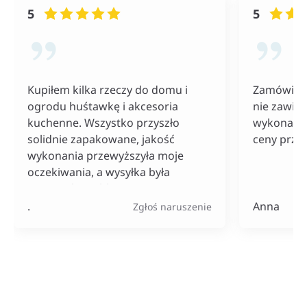
5
5
Kupiłem kilka rzeczy do domu i
Zamówiłam
ogrodu huśtawkę i akcesoria
nie zawiod
kuchenne. Wszystko przyszło
wykonania
solidnie zapakowane, jakość
ceny przy
wykonania przewyższyła moje
oczekiwania, a wysyłka była
naprawdę szybka. Do tego ceny
bardzo konkurencyjne, szczególnie
.
Anna
Zgłoś naruszenie
jak na tak szeroki wybór
produktów.