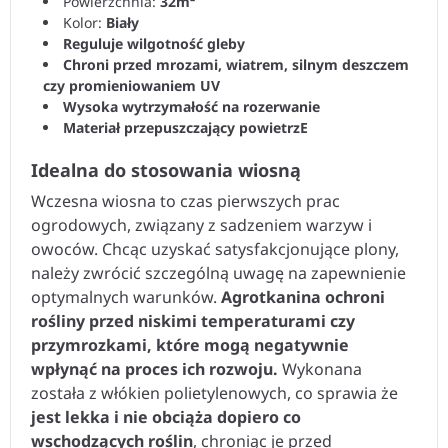
Powierzchnia:
32m²
Kolor:
Biały
Reguluje wilgotność gleby
Chroni przed mrozami, wiatrem, silnym deszczem
czy promieniowaniem UV
Wysoka wytrzymałość na rozerwanie
Materiał przepuszczający powietrzE
Idealna do stosowania wiosną
Wczesna wiosna to czas pierwszych prac
ogrodowych, związany z sadzeniem warzyw i
owoców. Chcąc uzyskać satysfakcjonujące plony,
należy zwrócić szczególną uwagę na zapewnienie
optymalnych warunków.
Agrotkanina ochroni
rośliny przed niskimi temperaturami czy
przymrozkami, które mogą negatywnie
wpłynąć na proces ich rozwoju.
Wykonana
została z włókien polietylenowych, co sprawia że
jest lekka i nie obciąża dopiero co
wschodzących roślin
, chroniąc je przed