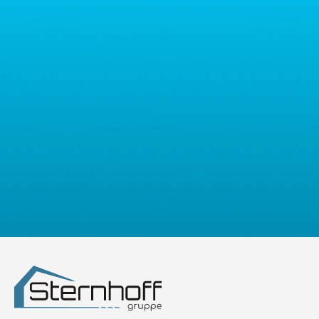
mailową: contact@sternhoff.eu. Przysługują Państwu następujące
prawa: dostęp do swoich danych osobowych, ich sprostowanie,
usunięcie, ograniczenie przetwarzania, przenoszalność danych
oraz prawo do wniesienia sprzeciwu. Mają Państwo również
prawo złożyć skargę do właściwego organu nadzorczego ds.
ochrony danych osobowych.