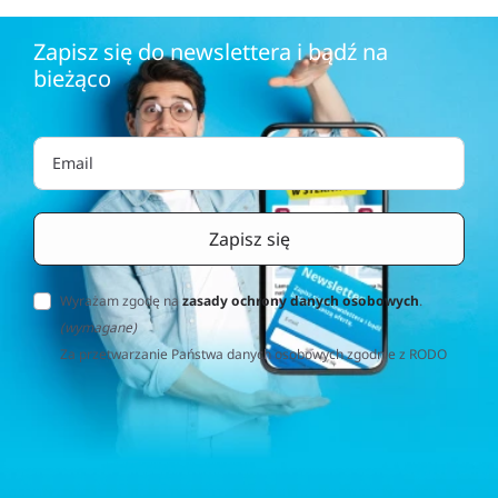
Zapisz się do newslettera i bądź na
bieżąco
Wyrażam zgodę na
zasady ochrony danych osobowych
.
(wymagane)
Za przetwarzanie Państwa danych osobowych zgodnie z RODO
(Rozporządzenie o Ochronie Danych Osobowych) odpowiedzialna
jest firma Home&Decor Sp. z o.o., Instalatorów 17/108, 02-237
Warszawa, Polska, NIP: PL5223059837 („Administrator”). W
przypadku pytań dotyczących przetwarzania Państwa danych
osobowych prosimy o kontakt z administratorem drogą e-