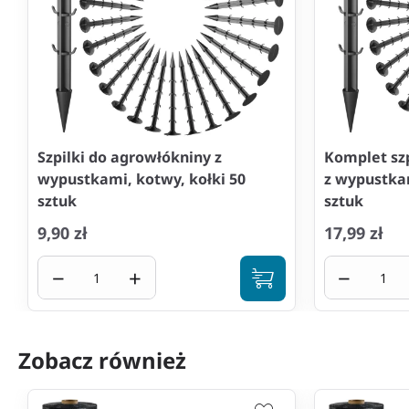
Szpilki do agrowłókniny z
Komplet sz
wypustkami, kotwy, kołki 50
z wypustkam
sztuk
sztuk
9,90 zł
17,99 zł
−
+
−
Zobacz również