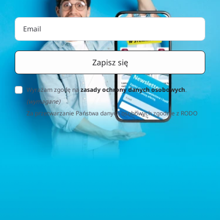
Wyrażam zgodę na
zasady ochrony danych osobowych
.
(wymagane)
Za przetwarzanie Państwa danych osobowych zgodnie z RODO
(Rozporządzenie o Ochronie Danych Osobowych) odpowiedzialna
jest firma Home&Decor Sp. z o.o., Instalatorów 17/108, 02-237
Warszawa, Polska, NIP: PL5223059837 („Administrator”). W
przypadku pytań dotyczących przetwarzania Państwa danych
osobowych prosimy o kontakt z administratorem drogą e-
mailową: contact@sternhoff.eu. Przysługują Państwu następujące
prawa: dostęp do swoich danych osobowych, ich sprostowanie,
usunięcie, ograniczenie przetwarzania, przenoszalność danych
oraz prawo do wniesienia sprzeciwu. Mają Państwo również