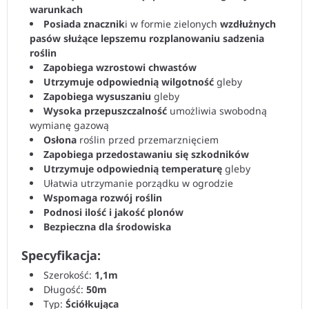
warunkach
Posiada znacznik
i w formie zielonych
wzdłużnych
pasów służące lepszemu rozplanowaniu sadzenia
roślin
Zapobiega wzrostowi chwastów
Utrzymuje odpowiednią wilgotność
gleby
Zapobiega wysuszaniu
gleby
Wysoka przepuszczalność
umożliwia swobodną
wymianę gazową
Osłona
roślin przed przemarznięciem
Zapobiega przedostawaniu się szkodników
Utrzymuje odpowiednią temperaturę
gleby
Ułatwia utrzymanie porządku w ogrodzie
Wspomaga rozwój roślin
Podnosi ilość i jakość plonów
Bezpieczna dla środowiska
Specyfikacja:
Szerokość:
1,1m
Długość:
50m
Typ:
Ściółkująca