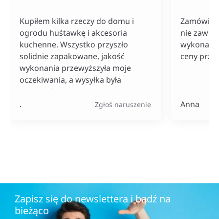
Kupiłem kilka rzeczy do domu i
Zamówiłam
ogrodu huśtawkę i akcesoria
nie zawiod
kuchenne. Wszystko przyszło
wykonania
solidnie zapakowane, jakość
ceny przy
wykonania przewyższyła moje
oczekiwania, a wysyłka była
naprawdę szybka. Do tego ceny
bardzo konkurencyjne, szczególnie
.
Anna
Zgłoś naruszenie
jak na tak szeroki wybór
produktów.
Zapisz się do newslettera i bądź na
bieżąco