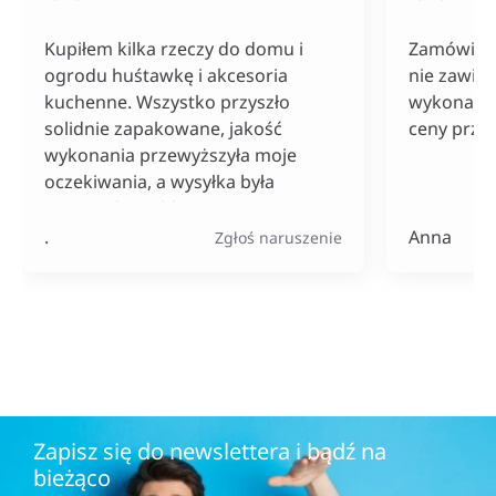
Kupiłem kilka rzeczy do domu i
Zamówiłam
ogrodu huśtawkę i akcesoria
nie zawiod
kuchenne. Wszystko przyszło
wykonania
solidnie zapakowane, jakość
ceny przy
wykonania przewyższyła moje
oczekiwania, a wysyłka była
naprawdę szybka. Do tego ceny
bardzo konkurencyjne, szczególnie
.
Anna
Zgłoś naruszenie
jak na tak szeroki wybór
produktów.
Zapisz się do newslettera i bądź na
bieżąco