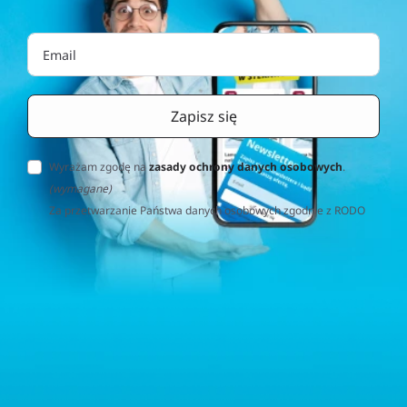
Wyrażam zgodę na
zasady ochrony danych osobowych
.
(wymagane)
Za przetwarzanie Państwa danych osobowych zgodnie z RODO
(Rozporządzenie o Ochronie Danych Osobowych) odpowiedzialna
jest firma Home&Decor Sp. z o.o., Instalatorów 17/108, 02-237
Warszawa, Polska, NIP: PL5223059837 („Administrator”). W
przypadku pytań dotyczących przetwarzania Państwa danych
osobowych prosimy o kontakt z administratorem drogą e-
mailową: contact@sternhoff.eu. Przysługują Państwu następujące
prawa: dostęp do swoich danych osobowych, ich sprostowanie,
usunięcie, ograniczenie przetwarzania, przenoszalność danych
oraz prawo do wniesienia sprzeciwu. Mają Państwo również