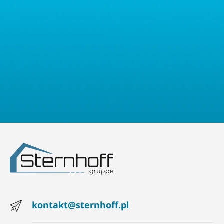
prawo złożyć skargę do właściwego organu nadzorczego ds.
ochrony danych osobowych.
kontakt@sternhoff.pl