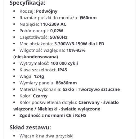
Specyfikacja:
Rodzaj:
Podwójny
Rozmiar puszki do montażu:
Ø60mm
Napięcie:
110-230V AC
Pobór energii:
0,02W
Częstotliwość:
50/60Hz
Moc obciążenia:
3-300W/3-150W dla LED
Wilgotność względna:
10%-93%
(nieskondensowana)
Wytrzymałość:
100 000 cykli
Klasa szczelności:
IP45
Waga:
124g
Wymiary panelu:
86x86mm
Materiał wykonania:
Szkło i Tworzywo sztuczne
Kolor:
Czarny
Kolor podświetlenia dotyku:
Czerwony - światło
włączone / Niebieski - światło wyłączone
Zgodność z normami CE i RoHS
Skład zestawu:
Włącznik na dwa przyciski