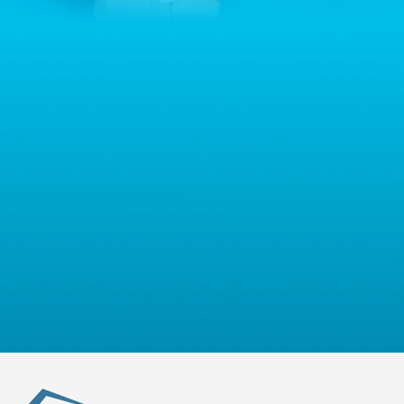
Warszawa, Polska, NIP: PL5223059837 („Administrator”). W
przypadku pytań dotyczących przetwarzania Państwa danych
osobowych prosimy o kontakt z administratorem drogą e-
mailową: contact@sternhoff.eu. Przysługują Państwu następujące
prawa: dostęp do swoich danych osobowych, ich sprostowanie,
usunięcie, ograniczenie przetwarzania, przenoszalność danych
oraz prawo do wniesienia sprzeciwu. Mają Państwo również
prawo złożyć skargę do właściwego organu nadzorczego ds.
ochrony danych osobowych.