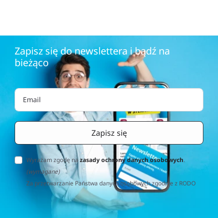
Zapisz się do newslettera i bądź na
bieżąco
Wyrażam zgodę na
zasady ochrony danych osobowych
.
(wymagane)
Za przetwarzanie Państwa danych osobowych zgodnie z RODO
(Rozporządzenie o Ochronie Danych Osobowych) odpowiedzialna
jest firma Home&Decor Sp. z o.o., Instalatorów 17/108, 02-237