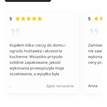
5
5
Kupiłem kilka rzeczy do domu i
Zamówiłam
ogrodu huśtawkę i akcesoria
nie zawiod
kuchenne. Wszystko przyszło
wykonania
solidnie zapakowane, jakość
ceny przy
wykonania przewyższyła moje
oczekiwania, a wysyłka była
naprawdę szybka. Do tego ceny
bardzo konkurencyjne, szczególnie
.
Anna
Zgłoś naruszenie
jak na tak szeroki wybór
produktów.