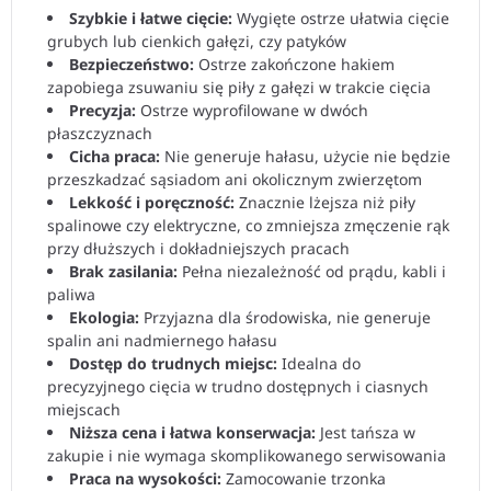
Szybkie i łatwe cięcie:
Wygięte ostrze ułatwia cięcie
grubych lub cienkich gałęzi, czy patyków
Bezpieczeństwo:
Ostrze zakończone hakiem
zapobiega zsuwaniu się piły z gałęzi w trakcie cięcia
Precyzja:
Ostrze wyprofilowane w dwóch
płaszczyznach
Cicha praca:
Nie generuje hałasu, użycie nie będzie
przeszkadzać sąsiadom ani okolicznym zwierzętom
Lekkość i poręczność:
Znacznie lżejsza niż piły
spalinowe czy elektryczne, co zmniejsza zmęczenie rąk
przy dłuższych i dokładniejszych pracach
Brak zasilania:
Pełna niezależność od prądu, kabli i
paliwa
Ekologia:
Przyjazna dla środowiska, nie generuje
spalin ani nadmiernego hałasu
Dostęp do trudnych miejsc:
Idealna do
precyzyjnego cięcia w trudno dostępnych i ciasnych
miejscach
Niższa cena i łatwa konserwacja:
Jest tańsza w
zakupie i nie wymaga skomplikowanego serwisowania
Praca na wysokości:
Zamocowanie trzonka