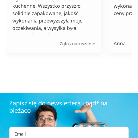
kuchenne. Wszystko przyszło
wykonania
solidnie zapakowane, jakość
ceny przy
wykonania przewyższyła moje
oczekiwania, a wysyłka była
naprawdę szybka. Do tego ceny
bardzo konkurencyjne, szczególnie
.
Anna
Zgłoś naruszenie
jak na tak szeroki wybór
produktów.
Zapisz się do newslettera i bądź na
bieżąco