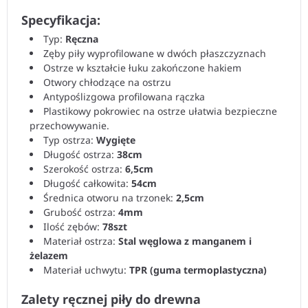
Specyfikacja:
Typ:
Ręczna
Zęby piły wyprofilowane w dwóch płaszczyznach
Ostrze w kształcie łuku zakończone hakiem
Otwory chłodzące na ostrzu
Antypoślizgowa profilowana rączka
Plastikowy pokrowiec na ostrze ułatwia bezpieczne
przechowywanie.
Typ ostrza:
Wygięte
Długość ostrza:
38cm
Szerokość ostrza:
6,5cm
Długość całkowita:
54cm
Średnica otworu na trzonek:
2,5cm
Grubość ostrza:
4mm
Ilość zębów:
78szt
Materiał ostrza:
Stal węglowa z manganem i
żelazem
Materiał uchwytu:
TPR (guma termoplastyczna)
Zalety ręcznej piły do drewna