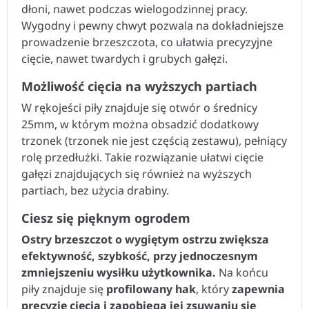
dłoni, nawet podczas wielogodzinnej pracy.
Wygodny i pewny chwyt pozwala na dokładniejsze
prowadzenie brzeszczota, co ułatwia precyzyjne
cięcie, nawet twardych i grubych gałęzi.
Możliwość cięcia na wyższych partiach
W rękojeści piły znajduje się otwór o średnicy
25mm, w którym można obsadzić dodatkowy
trzonek (trzonek nie jest częścią zestawu), pełniący
rolę przedłużki. Takie rozwiązanie ułatwi cięcie
gałęzi znajdujących się również na wyższych
partiach, bez użycia drabiny.
Ciesz się pięknym ogrodem
Ostry brzeszczot o wygiętym ostrzu zwiększa
efektywność, szybkość, przy jednoczesnym
zmniejszeniu wysiłku użytkownika.
Na końcu
piły znajduje się
profilowany hak
, który
zapewnia
precyzję cięcia i zapobiega jej zsuwaniu się