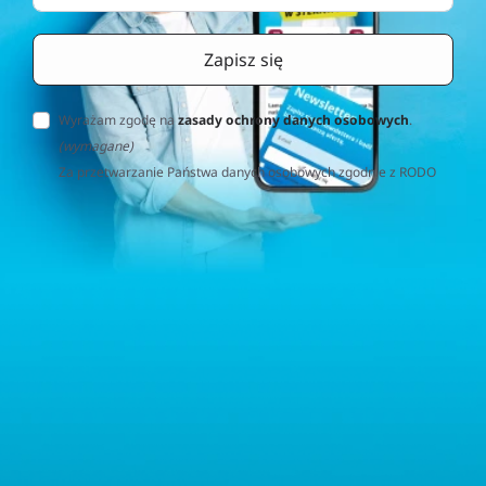
Wyrażam zgodę na
zasady ochrony danych osobowych
.
(wymagane)
Za przetwarzanie Państwa danych osobowych zgodnie z RODO
(Rozporządzenie o Ochronie Danych Osobowych) odpowiedzialna
jest firma Home&Decor Sp. z o.o., Instalatorów 17/108, 02-237
Warszawa, Polska, NIP: PL5223059837 („Administrator”). W
przypadku pytań dotyczących przetwarzania Państwa danych
osobowych prosimy o kontakt z administratorem drogą e-
mailową: contact@sternhoff.eu. Przysługują Państwu następujące
prawa: dostęp do swoich danych osobowych, ich sprostowanie,
usunięcie, ograniczenie przetwarzania, przenoszalność danych
oraz prawo do wniesienia sprzeciwu. Mają Państwo również
prawo złożyć skargę do właściwego organu nadzorczego ds.
ochrony danych osobowych.