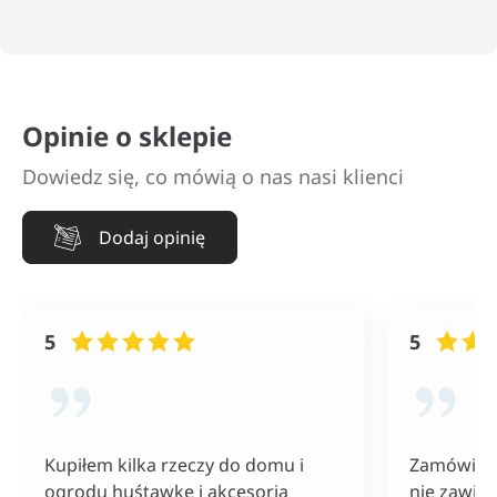
Opinie o sklepie
Dowiedz się, co mówią o nas nasi klienci
Dodaj opinię
5
5
Kupiłem kilka rzeczy do domu i
Zamówiłam
ogrodu huśtawkę i akcesoria
nie zawiod