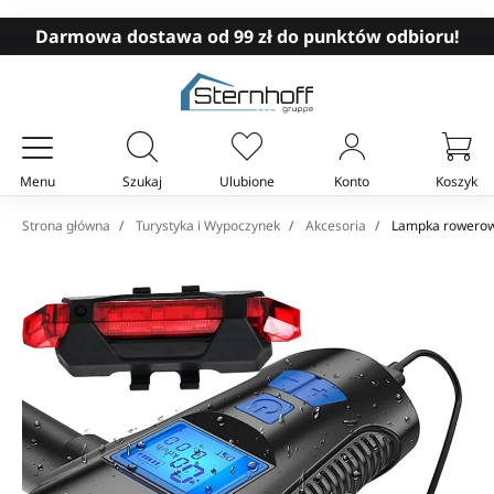
Darmowa dostawa od 99 zł do punktów odbioru!
Menu
Szukaj
Ulubione
Konto
Koszyk
Twój koszyk
Strona główna
Turystyka i Wypoczynek
Akcesoria
Lampka rowerowa