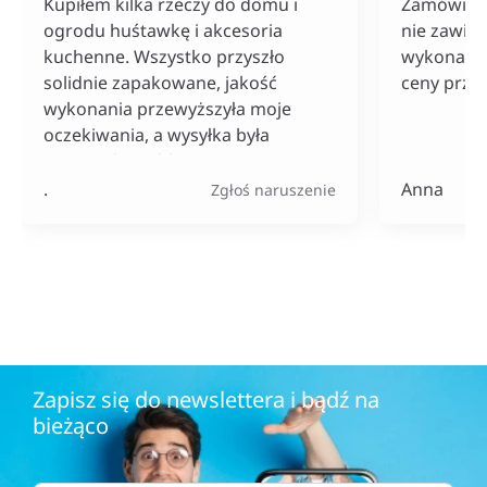
Kupiłem kilka rzeczy do domu i
Zamówiłam
ogrodu huśtawkę i akcesoria
nie zawiod
kuchenne. Wszystko przyszło
wykonania
solidnie zapakowane, jakość
ceny przy
wykonania przewyższyła moje
oczekiwania, a wysyłka była
naprawdę szybka. Do tego ceny
bardzo konkurencyjne, szczególnie
.
Anna
Zgłoś naruszenie
jak na tak szeroki wybór
produktów.
Zapisz się do newslettera i bądź na
bieżąco