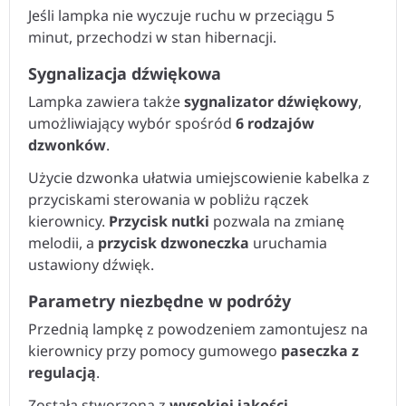
Jeśli lampka nie wyczuje ruchu w przeciągu 5
minut, przechodzi w stan hibernacji.
Sygnalizacja dźwiękowa
Lampka zawiera także
sygnalizator dźwiękowy
,
umożliwiający wybór spośród
6 rodzajów
dzwonków
.
Użycie dzwonka ułatwia umiejscowienie kabelka z
przyciskami sterowania w pobliżu rączek
kierownicy.
Przycisk nutki
pozwala na zmianę
melodii, a
przycisk dzwoneczka
uruchamia
ustawiony dźwięk.
Parametry niezbędne w podróży
Przednią lampkę z powodzeniem zamontujesz na
kierownicy przy pomocy gumowego
paseczka z
regulacją
.
Została stworzona z
wysokiej jakości