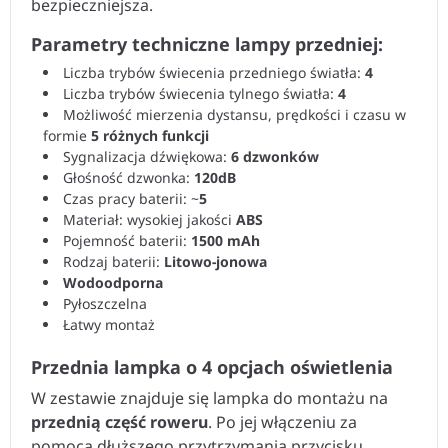
bezpieczniejsza.
Parametry techniczne lampy przedniej:
Liczba trybów świecenia przedniego światła:
4
Liczba trybów świecenia tylnego światła:
4
Możliwość mierzenia dystansu, prędkości i czasu w
formie
5 różnych funkcji
Sygnalizacja dźwiękowa:
6 dzwonków
Głośność dzwonka:
120dB
Czas pracy baterii: ~
5
Materiał: wysokiej jakości
ABS
Pojemność baterii:
1500 mAh
Rodzaj baterii:
Litowo-jonowa
Wodoodporna
Pyłoszczelna
Łatwy montaż
Przednia lampka o 4 opcjach oświetlenia
W zestawie znajduje się lampka do montażu na
przednią część roweru
. Po jej włączeniu za
pomocą dłuższego przytrzymania przycisku