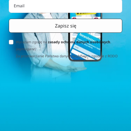
Wyrażam zgodę na
zasady ochrony danych osobowych
.
(wymagane)
Za przetwarzanie Państwa danych osobowych zgodnie z RODO
(Rozporządzenie o Ochronie Danych Osobowych) odpowiedzialna
jest firma Home&Decor Sp. z o.o., Instalatorów 17/108, 02-237
Warszawa, Polska, NIP: PL5223059837 („Administrator”). W
przypadku pytań dotyczących przetwarzania Państwa danych
osobowych prosimy o kontakt z administratorem drogą e-
mailową: contact@sternhoff.eu. Przysługują Państwu następujące
prawa: dostęp do swoich danych osobowych, ich sprostowanie,
usunięcie, ograniczenie przetwarzania, przenoszalność danych
oraz prawo do wniesienia sprzeciwu. Mają Państwo również
prawo złożyć skargę do właściwego organu nadzorczego ds.