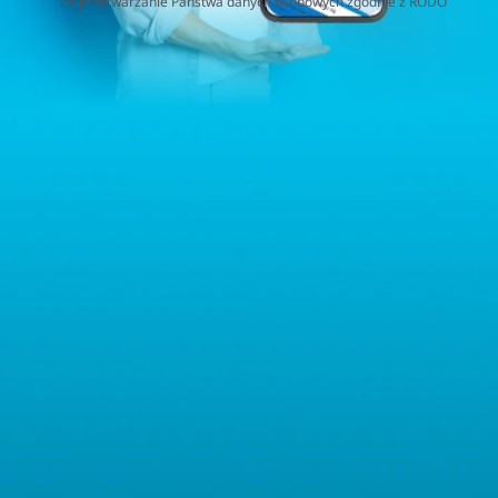
Za przetwarzanie Państwa danych osobowych zgodnie z RODO
(Rozporządzenie o Ochronie Danych Osobowych) odpowiedzialna
jest firma Home&Decor Sp. z o.o., Instalatorów 17/108, 02-237
Warszawa, Polska, NIP: PL5223059837 („Administrator”). W
przypadku pytań dotyczących przetwarzania Państwa danych
osobowych prosimy o kontakt z administratorem drogą e-
mailową: contact@sternhoff.eu. Przysługują Państwu następujące
prawa: dostęp do swoich danych osobowych, ich sprostowanie,
usunięcie, ograniczenie przetwarzania, przenoszalność danych
oraz prawo do wniesienia sprzeciwu. Mają Państwo również
prawo złożyć skargę do właściwego organu nadzorczego ds.
ochrony danych osobowych.