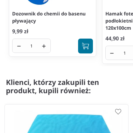
Dozownik do chemii do basenu
Hamak fote
pływający
podłokietn
120x100cm
9,99 zł
44,90 zł
−
+
−
Klienci, którzy zakupili ten
produkt, kupili również: