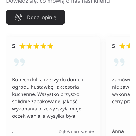
Dowiedz się, co mówią o nas nasi klienci
Dodaj opinię
5
5
Kupiłem kilka rzeczy do domu i
Zamówiłam
ogrodu huśtawkę i akcesoria
nie zawiod
kuchenne. Wszystko przyszło
wykonania
solidnie zapakowane, jakość
ceny przy
wykonania przewyższyła moje
oczekiwania, a wysyłka była
naprawdę szybka. Do tego ceny
bardzo konkurencyjne, szczególnie
.
Anna
Zgłoś naruszenie