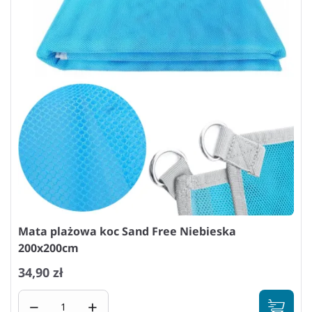
Mata plażowa koc Sand Free Niebieska
200x200cm
34,90 zł
−
+