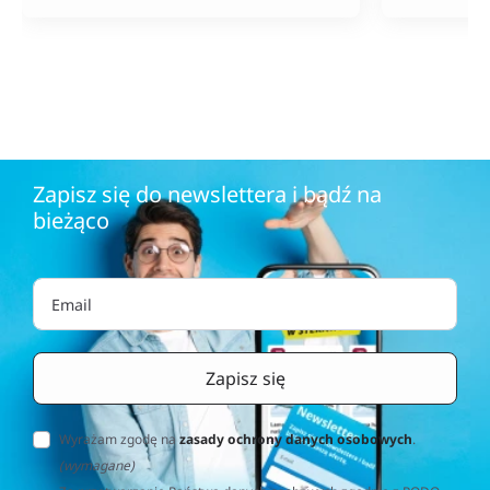
jak na tak szeroki wybór
produktów.
Zapisz się do newslettera i bądź na
bieżąco
Wyrażam zgodę na
zasady ochrony danych osobowych
.
(wymagane)