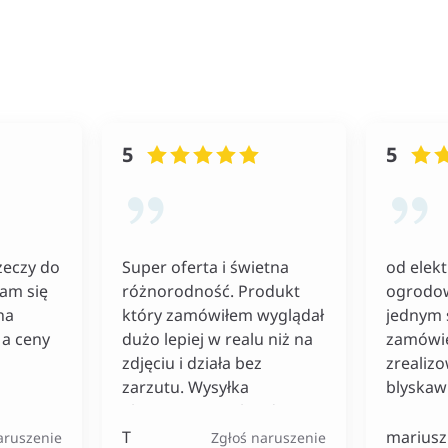
5
5
zeczy do
Super oferta i świetna
od elekt
łam się
różnorodność. Produkt
ogrodo
na
który zamówiłem wyglądał
jednym 
a ceny
dużo lepiej w realu niż na
zamówie
zdjęciu i działa bez
zrealiz
zarzutu. Wysyłka
blyskaw
ekspresowa co bardzo
doceniam.
T
mariusz
aruszenie
Zgłoś naruszenie