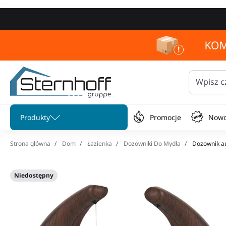
Wpisz c
Pomiń menu
Produkty
Promocje
Nowo
Strona główna
Dom
Łazienka
Dozowniki Do Mydła
Dozownik a
Niedostępny