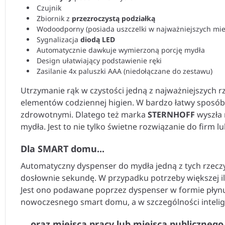
Czujnik
Zbiornik z
przezroczystą podziałką
Wodoodporny (posiada uszczelki w najważniejszych mie
Sygnalizacja
diodą LED
Automatycznie dawkuje wymierzoną porcję mydła
Design ułatwiający podstawienie ręki
Zasilanie 4x paluszki AAA (niedołączane do zestawu)
Utrzymanie rąk w czystości jedną z najważniejszych rz
elementów codziennej higien. W bardzo łatwy sposób
zdrowotnymi. Dlatego też marka
STERNHOFF
wyszła 
mydła. Jest to nie tylko świetne rozwiązanie do firm
Dla SMART domu...
Automatyczny dyspenser do mydła jedną z tych rzeczy 
dosłownie sekundę. W przypadku potrzeby większej i
Jest ono podawane poprzez dyspenser w formie płynu
nowoczesnego smart domu, a w szczególności intelige
... oraz miejsca pracy lub miejsca publicznego