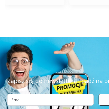
szybka. Do tego ceny
bardzo konkurencyjne,
szczególnie jak na tak
szeroki wybór produktów.
Zapisz się do newslettera i bądź na b