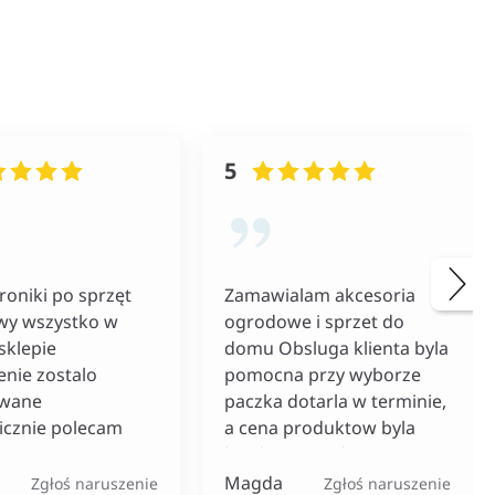
5
roniki po sprzęt
Zamawialam akcesoria
wy wszystko w
ogrodowe i sprzet do
sklepie
domu Obsluga klienta byla
nie zostalo
pomocna przy wyborze
owane
paczka dotarla w terminie,
icznie polecam
a cena produktow byla
bardzo rozsadna
Magda
Zgłoś naruszenie
Zgłoś naruszenie