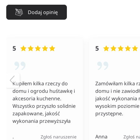
Dodaj opinię
5
5
Kupiłem kilka rzeczy do
Zamówiłam kilka r
domu i ogrodu huśtawkę i
domu i nie zawiod
akcesoria kuchenne.
jakość wykonania 
Wszystko przyszło solidnie
wysokim poziomie 
zapakowane, jakość
przystępne.
wykonania przewyższyła
moje oczekiwania, a
wysyłka była naprawdę
.
Anna
Zgłoś naruszenie
Zgłoś n