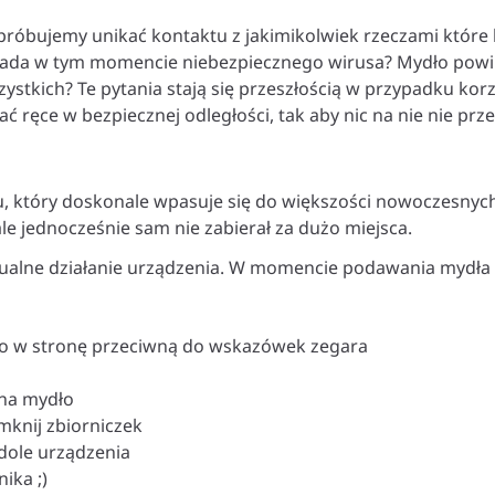
, próbujemy unikać kontaktu z jakimikolwiek rzeczami które
siada w tym momencie niebezpiecznego wirusa? Mydło powin
zystkich? Te pytania stają się przeszłością w przypadku ko
ręce w bezpiecznej odległości, tak aby nic na nie nie prze
, który doskonale wpasuje się do większości nowoczesnych
le jednocześnie sam nie zabierał za dużo miejsca.
ualne działanie urządzenia. W momencie podawania mydła dio
 go w stronę przeciwną do wskazówek zegara
 na mydło
mknij zbiorniczek
dole urządzenia
ika ;)