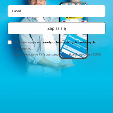
Wyrażam zgodę na
zasady ochrony danych osobowych
.
(wymagane)
Za przetwarzanie Państwa danych osobowych zgodnie z RODO
(Rozporządzenie o Ochronie Danych Osobowych) odpowiedzialna
jest firma Home&Decor Sp. z o.o., Instalatorów 17/108, 02-237
Warszawa, Polska, NIP: PL5223059837 („Administrator”). W
przypadku pytań dotyczących przetwarzania Państwa danych
osobowych prosimy o kontakt z administratorem drogą e-
mailową: contact@sternhoff.eu. Przysługują Państwu następujące
prawa: dostęp do swoich danych osobowych, ich sprostowanie,
usunięcie, ograniczenie przetwarzania, przenoszalność danych
oraz prawo do wniesienia sprzeciwu. Mają Państwo również