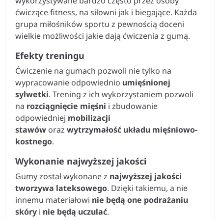
wykorzystywane bardzo często przez osoby
ćwiczące fitness, na siłowni jak i biegające. Każda
grupa miłośników sportu z pewnością doceni
wielkie możliwości jakie dają ćwiczenia z gumą.
Efekty treningu
Ćwiczenie na gumach pozwoli nie tylko na
wypracowanie odpowiednio
umięśnionej
sylwetki
. Trening z ich wykorzystaniem pozwoli
na
rozciągnięcie mięśni
i zbudowanie
odpowiedniej
mobilizacji
stawów
oraz
wytrzymałość układu mięśniowo-
kostnego
.
Wykonanie najwyższej jakości
Gumy został wykonane z
najwyższej jakości
tworzywa lateksowego
. Dzięki takiemu, a nie
innemu materiałowi
nie będą one podrażaniu
skóry
i
nie będą uczulać
.