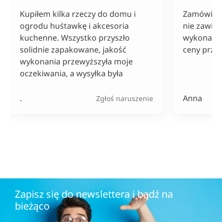
Kupiłem kilka rzeczy do domu i
Zamówiłam
ogrodu huśtawkę i akcesoria
nie zawiod
kuchenne. Wszystko przyszło
wykonania
solidnie zapakowane, jakość
ceny przy
wykonania przewyższyła moje
oczekiwania, a wysyłka była
naprawdę szybka. Do tego ceny
bardzo konkurencyjne, szczególnie
.
Anna
Zgłoś naruszenie
jak na tak szeroki wybór
produktów.
Zapisz się do newslettera i bądź na
bieżąco