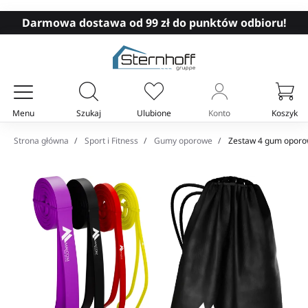
Darmowa dostawa od 99 zł do punktów odbioru!
Menu
Szukaj
Ulubione
Konto
Koszyk
Twój koszyk
Strona główna
Sport i Fitness
Gumy oporowe
Zestaw 4 gum oporo