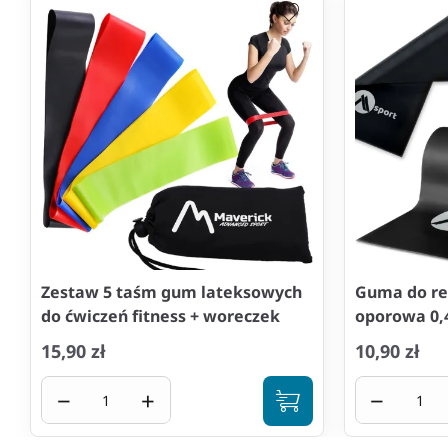
Zestaw 5 taśm gum lateksowych
Guma do reh
do ćwiczeń fitness + woreczek
oporowa 0,
15,90 zł
10,90 zł
−
+
−