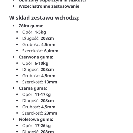
Wszechstronne zastosowanie
W skład zestawu wchodzą:
Żółta guma:
Opór:
1-5kg
Długość:
208cm
Grubość:
4,5mm
Szerokość:
6,4mm
Czerwona guma:
Opór:
6-10kg
Długość:
208cm
Grubość:
4,5mm
Szerokość:
13mm
Czarna guma:
Opór:
11-17kg
Długość:
208cm
Grubość
: 4,5mm
Szerokość:
23mm
Fioletowa guma:
Opór:
17-26kg
Długość:
208cm