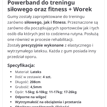
Powerband do treningu
siłowego oraz fitness + Worek
Gumy zostały zaprojektowane do treningu
zarówno
siłowego, jak i fitness
. Przeznaczone są
zarówno dla początkujących sportowców jak i tych
osób dla których jest to codzienna rutyna. Posłużą
one również w procesie rehabilitacji.
Zostały
precyzyjnie wykonane
z elastycznego i
wytrzymałego lateksu. Każda z gum posiada inny
przedział oporu.
Specyfikacja:
Materiał:
Lateks
Ilość w zestawie:
4 szt.
Długość:
208cm
Grubość:
4,5mm
Opór:
1-5kg; 6-10kg; 11-17kg; 17-26kg
Odporne na wilgoć
Wytrzymałość na obciążenia i przetarcia
Obniżony współczynnik śliskości