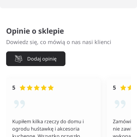
Opinie o sklepie
Dowiedz się, co mówią o nas nasi klienci
Dodaj opinię
5
5
Kupiłem kilka rzeczy do domu i
Zamówiłam
ogrodu huśtawkę i akcesoria
nie zawiod
kuchenne. Wszystko przyszło
wykonania