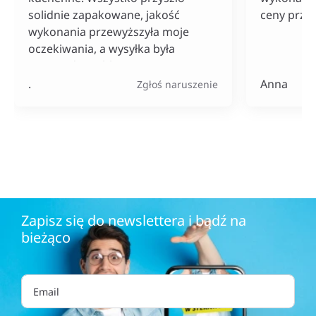
solidnie zapakowane, jakość
ceny przy
wykonania przewyższyła moje
oczekiwania, a wysyłka była
naprawdę szybka. Do tego ceny
bardzo konkurencyjne, szczególnie
.
Anna
Zgłoś naruszenie
jak na tak szeroki wybór
produktów.
Zapisz się do newslettera i bądź na
bieżąco