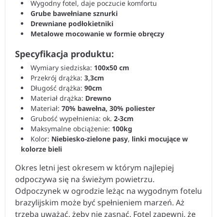
Wygodny fotel, daje poczucie komfortu
Grube bawełniane sznurki
Drewniane podłokietniki
Metalowe mocowanie w formie obręczy
Specyfikacja produktu:
Wymiary siedziska:
100x50 cm
Przekrój drążka:
3,3cm
Długość drążka:
90cm
Materiał drążka:
Drewno
Materiał:
70% bawełna, 30% poliester
Grubość wypełnienia: ok.
2-3cm
Maksymalne obciążenie:
100kg
Kolor:
Niebiesko-zielone pasy
,
linki mocujące w
kolorze bieli
Okres letni jest okresem w którym najlepiej
odpoczywa się na świeżym powietrzu.
Odpoczynek w ogrodzie leżąc na wygodnym fotelu
brazylijskim może być spełnieniem marzeń. Aż
trzeba uważać, żeby nie zasnąć. Fotel zapewni, że