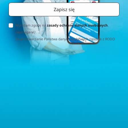
Wyrażam zgodę na
zasady ochrony danych osobowych
.
(wymagane)
Za przetwarzanie Państwa danych osobowych zgodnie z RODO
(Rozporządzenie o Ochronie Danych Osobowych) odpowiedzialna
jest firma Home&Decor Sp. z o.o., Instalatorów 17/108, 02-237
Warszawa, Polska, NIP: PL5223059837 („Administrator”). W
przypadku pytań dotyczących przetwarzania Państwa danych
osobowych prosimy o kontakt z administratorem drogą e-
mailową: contact@sternhoff.eu. Przysługują Państwu następujące
prawa: dostęp do swoich danych osobowych, ich sprostowanie,
usunięcie, ograniczenie przetwarzania, przenoszalność danych
oraz prawo do wniesienia sprzeciwu. Mają Państwo również
prawo złożyć skargę do właściwego organu nadzorczego ds.
ochrony danych osobowych.