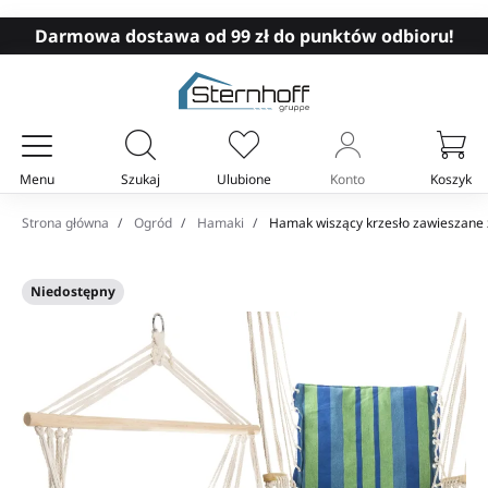
Darmowa dostawa od 99 zł do punktów odbioru!
Menu
Szukaj
Ulubione
Konto
Koszyk
Twój koszyk
Strona główna
Ogród
Hamaki
Hamak wiszący krzesło zawieszane z
Niedostępny