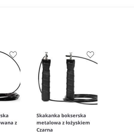
rska
Skakanka bokserska
owana z
metalowa z łożyskiem
Czarna