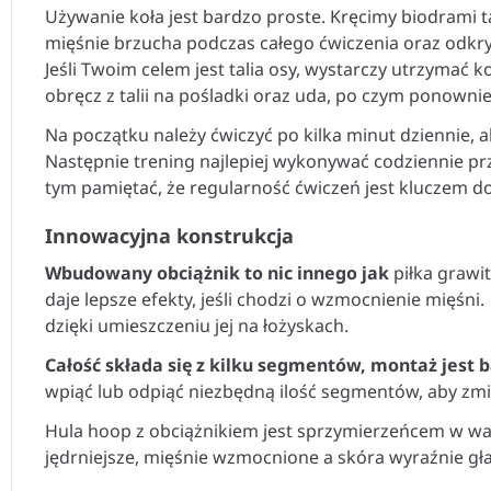
Używanie koła jest bardzo proste. Kręcimy biodrami t
mięśnie brzucha podczas całego ćwiczenia oraz odkryć
Jeśli Twoim celem jest talia osy, wystarczy utrzymać k
obręcz z talii na pośladki oraz uda, po czym ponowni
Na początku należy ćwiczyć po kilka minut dziennie, 
Następnie trening najlepiej wykonywać codziennie prz
tym pamiętać, że regularność ćwiczeń jest kluczem d
Innowacyjna konstrukcja
Wbudowany obciążnik to nic innego jak
piłka grawi
daje lepsze efekty, jeśli chodzi o wzmocnienie mięśni.
dzięki umieszczeniu jej na łożyskach.
Całość składa się z kilku segmentów, montaż jest 
wpiąć lub odpiąć niezbędną ilość segmentów, aby zm
Hula hoop z obciążnikiem jest sprzymierzeńcem w wal
jędrniejsze, mięśnie wzmocnione a skóra wyraźnie gła