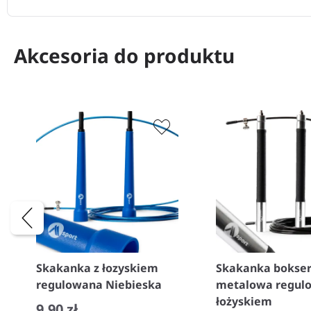
Akcesoria do produktu
Skakanka z łozyskiem
Skakanka bokse
regulowana Niebieska
metalowa regul
łożyskiem
9,90 zł