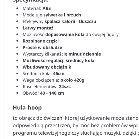
Materiał:
ABS
Modeluje
sylwetkę i brzuch
Efektywny
spalacz kalorii i tłuszczu
Łatwy montaż
Możliwość
dopasowania koła
do swojej figury
Rozpinane części
Proste w obsłudze
Wystarczy kilkanaście
minut dziennie
Możliwość regulacji średnicy koła
Wbudowany obciążnik
Średnica koła:
46cm
Waga obciążenia:
około 420g
Ilość elementów:
24szt.
Obwód:
40
-
140 cm
Hula-hoop
to obręcz do ćwiczeń, której użytkowanie może stanow
odpowiednią przestrzeń, by móc bez problemów wpra
programu telewizyjnego czy słuchając muzyki, dzięki