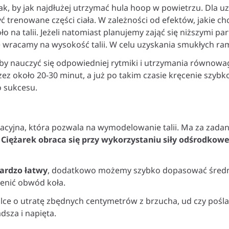
ak, by jak najdłużej utrzymać hula hoop w powietrzu. Dla 
 trenowane części ciała. W zależności od efektów, jakie ch
oło na talii. Jeżeli natomiast planujemy zająć się niższymi 
e wracamy na wysokość talii. W celu uzyskania smukłych ra
aby nauczyć się odpowiedniej rytmiki i utrzymania równowa
ez około 20-30 minut, a już po takim czasie kręcenie szybko
o sukcesu.
tacyjna, która pozwala na wymodelowanie talii. Ma za zad
Ciężarek obraca się przy wykorzystaniu siły odśrodkowe
bardzo łatwy
, dodatkowo możemy szybko dopasować średnicę
ienić obwód koła.
ce o utratę zbędnych centymetrów z brzucha, ud czy poślad
dsza i napięta.