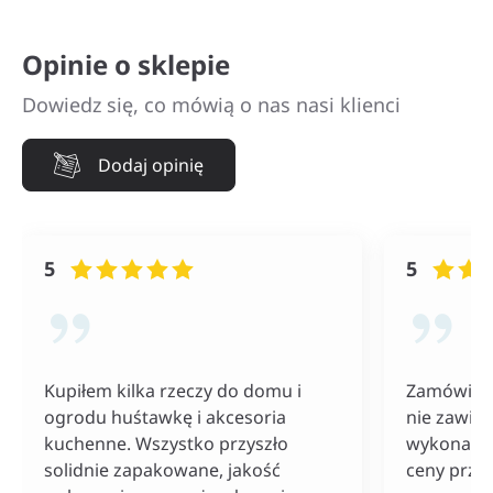
Opinie o sklepie
Dowiedz się, co mówią o nas nasi klienci
Dodaj opinię
5
5
Kupiłem kilka rzeczy do domu i
Zamówiłam
ogrodu huśtawkę i akcesoria
nie zawiod
kuchenne. Wszystko przyszło
wykonania
solidnie zapakowane, jakość
ceny przy