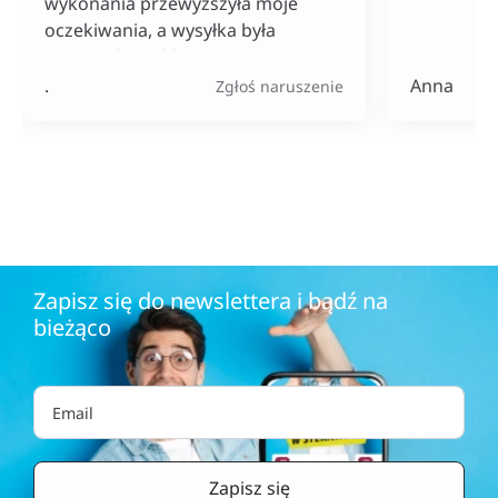
wykonania przewyższyła moje
oczekiwania, a wysyłka była
naprawdę szybka. Do tego ceny
bardzo konkurencyjne, szczególnie
.
Anna
Zgłoś naruszenie
jak na tak szeroki wybór
produktów.
Zapisz się do newslettera i bądź na
bieżąco