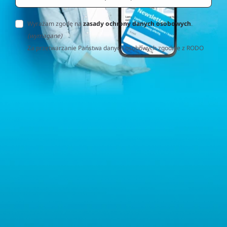
Wyrażam zgodę na
zasady ochrony danych osobowych
.
(wymagane)
Za przetwarzanie Państwa danych osobowych zgodnie z RODO
(Rozporządzenie o Ochronie Danych Osobowych) odpowiedzialna
jest firma Home&Decor Sp. z o.o., Instalatorów 17/108, 02-237
Warszawa, Polska, NIP: PL5223059837 („Administrator”). W
przypadku pytań dotyczących przetwarzania Państwa danych
osobowych prosimy o kontakt z administratorem drogą e-
mailową: contact@sternhoff.eu. Przysługują Państwu następujące
prawa: dostęp do swoich danych osobowych, ich sprostowanie,
usunięcie, ograniczenie przetwarzania, przenoszalność danych
oraz prawo do wniesienia sprzeciwu. Mają Państwo również
prawo złożyć skargę do właściwego organu nadzorczego ds.
ochrony danych osobowych.