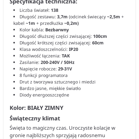
Specyfikacja techniczna:
Liczba świateł:
138
Długość zestawu:
3,7m
(odcinek świecący
~2,5m
+
kabel
~1m
+ przedłużka
~0,2m)
Kolor kabla:
Bezbarwny
Długość dłuższej części zwisającej:
100cm
Długość krótszej części zwisającej:
60cm
Klasa wodoszczelności:
IP20
Możliwość łączenia:
TAK
Zasilanie:
200-240V / 50Hz
Napięcie robocze:
29-31V
8 funkcji programatora
Drut z tworzywa sztucznego i miedzi
Bardzo jasne, miękkie światło
Diody energooszczędne
Kolor: BIAŁY ZIMNY
Świąteczny klimat
Święta to magiczny czas. Uroczyste kolacje w
gronie najbliższych sprzyjają radosnemu