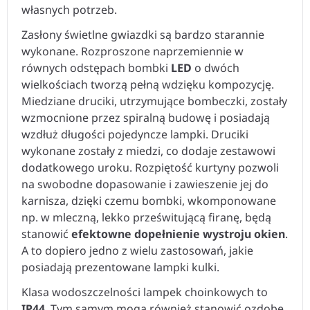
własnych potrzeb.
Zasłony świetlne gwiazdki są bardzo starannie
wykonane. Rozproszone naprzemiennie w
równych odstępach bombki
LED
o dwóch
wielkościach tworzą pełną wdzięku kompozycję.
Miedziane druciki, utrzymujące bombeczki, zostały
wzmocnione przez spiralną budowę i posiadają
wzdłuż długości pojedyncze lampki. Druciki
wykonane zostały z miedzi, co dodaje zestawowi
dodatkowego uroku. Rozpiętość kurtyny pozwoli
na swobodne dopasowanie i zawieszenie jej do
karnisza, dzięki czemu bombki, wkomponowane
np. w mleczną, lekko prześwitującą firanę, będą
stanowić
efektowne dopełnienie wystroju okien
.
A to dopiero jedno z wielu zastosowań, jakie
posiadają prezentowane lampki kulki.
Klasa wodoszczelności lampek choinkowych to
IP44
. Tym samym mogą również stanowić ozdobę