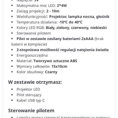
Maksymalna moc LED:
2*4W
Zasięg projekcji:
2 - 10m
Wielofunkcyjność:
Projektor, lampka nocna, głośnik
Temperatura działania:
-10ºC do 40ºC
Kolory LED RGB:
Biały, zielony, czerwony, niebieski
Sterowanie pilotem
Pilot w zestawie zasilany bateriami 2xAAA
(brak
baterii w komplecie)
2-stopniowa możliwość regulacji natężenia światła
Energooszczędna
Materiał:
Tworzywo sztuczne ABS
Wymiary całkowite:
15x10cm
Kolor obudowy:
Czarny
W zestawie otrzymasz:
Projektor LED
Pilot sterujący
Kabel USB typ C
Sterowanie pilotem
Lampką można sterować bezprzewodowo za pomocą