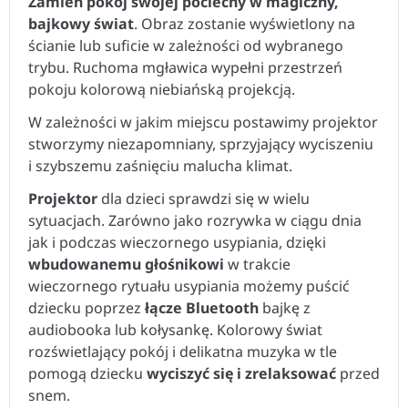
Zamień pokój swojej pociechy w magiczny,
bajkowy świat
. Obraz zostanie wyświetlony na
ścianie lub suficie w zależności od wybranego
trybu. Ruchoma mgławica wypełni przestrzeń
pokoju kolorową niebiańską projekcją.
W zależności w jakim miejscu postawimy projektor
stworzymy niezapomniany, sprzyjający wyciszeniu
i szybszemu zaśnięciu malucha klimat.
Projektor
dla dzieci sprawdzi się w wielu
sytuacjach. Zarówno jako rozrywka w ciągu dnia
jak i podczas wieczornego usypiania, dzięki
wbudowanemu głośnikowi
w trakcie
wieczornego rytuału usypiania możemy puścić
dziecku poprzez
łącze Bluetooth
bajkę z
audiobooka lub kołysankę. Kolorowy świat
rozświetlający pokój i delikatna muzyka w tle
pomogą dziecku
wyciszyć się i zrelaksować
przed
snem.