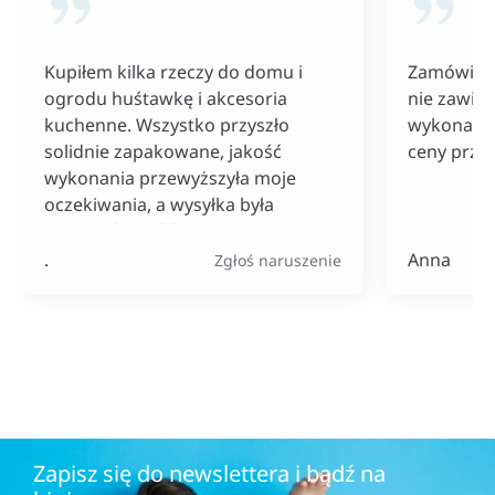
Kupiłem kilka rzeczy do domu i
Zamówiłam
ogrodu huśtawkę i akcesoria
nie zawiod
kuchenne. Wszystko przyszło
wykonania
solidnie zapakowane, jakość
ceny przy
wykonania przewyższyła moje
oczekiwania, a wysyłka była
naprawdę szybka. Do tego ceny
bardzo konkurencyjne, szczególnie
.
Anna
Zgłoś naruszenie
jak na tak szeroki wybór
produktów.
Zapisz się do newslettera i bądź na