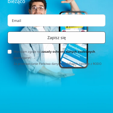
bieżąco
Wyrażam zgodę na
zasady ochrony danych osobowych
.
(wymagane)
Za przetwarzanie Państwa danych osobowych zgodnie z RODO
(Rozporządzenie o Ochronie Danych Osobowych) odpowiedzialna
jest firma Home&Decor Sp. z o.o., Instalatorów 17/108, 02-237
Warszawa, Polska, NIP: PL5223059837 („Administrator”). W
przypadku pytań dotyczących przetwarzania Państwa danych
osobowych prosimy o kontakt z administratorem drogą e-
mailową: contact@sternhoff.eu. Przysługują Państwu następujące
prawa: dostęp do swoich danych osobowych, ich sprostowanie,
usunięcie, ograniczenie przetwarzania, przenoszalność danych