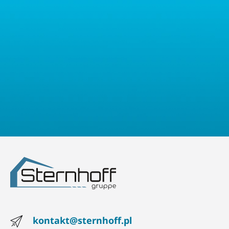
oraz prawo do wniesienia sprzeciwu. Mają Państwo również
prawo złożyć skargę do właściwego organu nadzorczego ds.
ochrony danych osobowych.
kontakt@sternhoff.pl