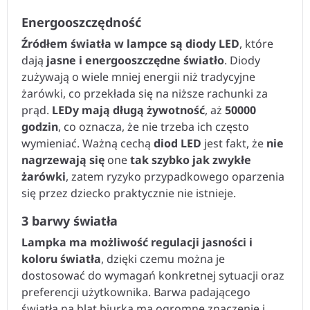
Energooszczędność
Źródłem światła w lampce są diody LED
, które
dają
jasne i energooszczędne światło
. Diody
zużywają o wiele mniej energii niż tradycyjne
żarówki, co przekłada się na niższe rachunki za
prąd.
LEDy mają długą żywotność
, aż
50000
godzin
, co oznacza, że nie trzeba ich często
wymieniać. Ważną cechą
diod LED
jest fakt, że
nie
nagrzewają się
one
tak szybko jak zwykłe
żarówki
, zatem ryzyko przypadkowego oparzenia
się przez dziecko praktycznie nie istnieje.
3 barwy światła
Lampka ma możliwość regulacji jasności i
koloru światła
, dzięki czemu można je
dostosować do wymagań konkretnej sytuacji oraz
preferencji użytkownika. Barwa padającego
światła na blat biurka ma ogromne znaczenie i