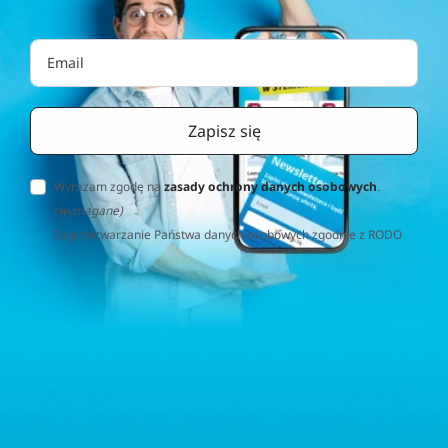
Wyrażam zgodę na
zasady ochrony danych osobowych
.
(wymagane)
Za przetwarzanie Państwa danych osobowych zgodnie z RODO
(Rozporządzenie o Ochronie Danych Osobowych) odpowiedzialna
jest firma Home&Decor Sp. z o.o., Instalatorów 17/108, 02-237
Warszawa, Polska, NIP: PL5223059837 („Administrator”). W
przypadku pytań dotyczących przetwarzania Państwa danych
osobowych prosimy o kontakt z administratorem drogą e-
mailową: contact@sternhoff.eu. Przysługują Państwu następujące
prawa: dostęp do swoich danych osobowych, ich sprostowanie,
usunięcie, ograniczenie przetwarzania, przenoszalność danych