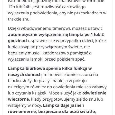
Farenheitach, godzinę można ustawić w formacie
12h lub 24h. Jest możliwość całkowitego
wyłączenia podświetlenia, aby nie przeszkadzało w
trakcie snu.
Dzięki wbudowanemu timerowi, możesz ustawić
automatyczne wyłączenie się lampki po 1 lub 2
godzinach
, sprawdzi się w przypadku dzieci, które
lubią zasypiać przy włączonym świetle, nie
będziemy musieli każdorazowo pamiętać o
wyłączaniu lampki przed pójściem spać.
Lampka biurkowa spełnia kilka funkcji w
naszych domach
, mianowicie umieszczona na
biurku służy do pracy i nauki, a w pokoju
dziecięcym również do oswietlenia miejsca zabawy
lub czytania książek. Może służyć jako
oświetlenie
wieczorne
, kiedy przygotowujemy się do snu lub
wstajemy w nocy.
Lampka daje jasne i
równomierne, bezpieczne dla oczu światło
,