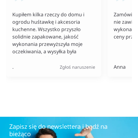
Kupiłem kilka rzeczy do domu i
Zamówiłam
ogrodu huśtawkę i akcesoria
nie zawiod
kuchenne. Wszystko przyszło
wykonania
solidnie zapakowane, jakość
ceny przy
wykonania przewyższyła moje
oczekiwania, a wysyłka była
naprawdę szybka. Do tego ceny
bardzo konkurencyjne, szczególnie
.
Anna
Zgłoś naruszenie
jak na tak szeroki wybór
produktów.
Zapisz się do newslettera i bądź na
bieżąco