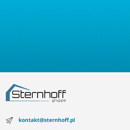
oraz prawo do wniesienia sprzeciwu. Mają Państwo również
prawo złożyć skargę do właściwego organu nadzorczego ds.
ochrony danych osobowych.
kontakt@sternhoff.pl