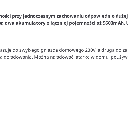
dności przy jednoczesnym zachowaniu odpowiednio dużej
są dwa akumulatory o łączniej pojemności aż 9600mAh
.
h pasuje do zwykłego gniazda domowego 230V, a druga do z
na doładowania. Można naładować latarkę w domu, poużywa