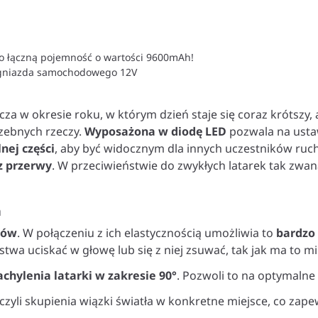
o łączną pojemność o wartości 9600mAh!
 gniazda samochodowego 12V
a w okresie roku, w którym dzień staje się coraz krótszy, 
zebnych rzeczy.
Wyposażona w diodę LED
pozwala na usta
nej części
, aby być widocznym dla innych uczestników ruch
z przerwy
. W przeciwieństwie do zwykłych latarek tak zwa
a
ków
. W połączeniu z ich elastycznością umożliwia to
bardzo 
stwa uciskać w głowę lub się z niej zsuwać, tak jak ma to m
achylenia latarki w zakresie 90°
. Pozwoli to na optymalne 
 czyli skupienia wiązki światła w konkretne miejsce, co 