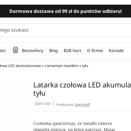
Darmowa dostawa od 99 zł do punktów odbioru!
zego szukasz
ści
Bestsellery
Blog
B2B Hurt
O firmie
Kontakt
łowa LED akumulatorowa z czerwonym światłem z tyłu
Latarka czołowa LED akumula
tyłu
SDH1140
Producent:
Sternhoff
Czołówka gwarantuje, że światło zawsze
oświetla miejsce, na które patrzysz. Mając