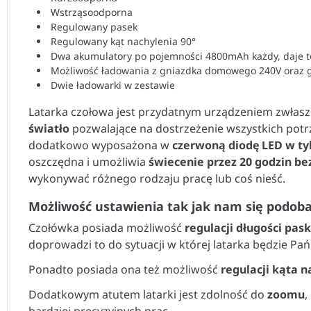
Wstrząsoodporna
Regulowany pasek
Regulowany kąt nachylenia 90°
Dwa akumulatory po pojemności 4800mAh każdy, daje t
Możliwość ładowania z gniazdka domowego 240V oraz
Dwie ładowarki w zestawie
Latarka czołowa jest przydatnym urządzeniem zwłaszcz
światło
pozwalające na dostrzeżenie wszystkich potr
dodatkowo wyposażona w
czerwoną diodę LED w tyl
oszczędna i umożliwia
świecenie przez 20 godzin be
wykonywać różnego rodzaju pracę lub coś nieść.
Możliwość ustawienia tak jak nam się podob
Czołówka posiada możliwość
regulacji długości pas
doprowadzi to do sytuacji w której latarka będzie Pań
Ponadto posiada ona też możliwość
regulacji kąta n
Dodatkowym atutem latarki jest zdolność do
zoomu
,
bardziej precyzyjnych prac.