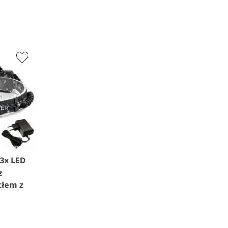
3x LED
z
tłem z