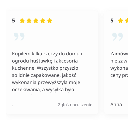
5
5
Kupiłem kilka rzeczy do domu i
Zamówiłam
ogrodu huśtawkę i akcesoria
nie zawiod
kuchenne. Wszystko przyszło
wykonania
solidnie zapakowane, jakość
ceny przy
wykonania przewyższyła moje
oczekiwania, a wysyłka była
naprawdę szybka. Do tego ceny
bardzo konkurencyjne, szczególnie
.
Anna
Zgłoś naruszenie
jak na tak szeroki wybór
produktów.