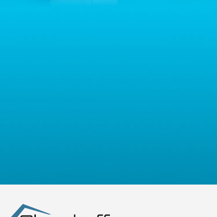
przypadku pytań dotyczących przetwarzania Państwa danych
osobowych prosimy o kontakt z administratorem drogą e-
mailową: contact@sternhoff.eu. Przysługują Państwu następujące
prawa: dostęp do swoich danych osobowych, ich sprostowanie,
usunięcie, ograniczenie przetwarzania, przenoszalność danych
oraz prawo do wniesienia sprzeciwu. Mają Państwo również
prawo złożyć skargę do właściwego organu nadzorczego ds.
ochrony danych osobowych.