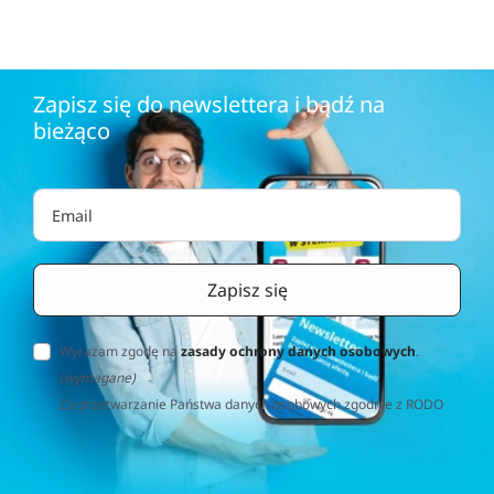
Zapisz się do newslettera i bądź na
bieżąco
Wyrażam zgodę na
zasady ochrony danych osobowych
.
(wymagane)
Za przetwarzanie Państwa danych osobowych zgodnie z RODO
(Rozporządzenie o Ochronie Danych Osobowych) odpowiedzialna
jest firma Home&Decor Sp. z o.o., Instalatorów 17/108, 02-237
Warszawa, Polska, NIP: PL5223059837 („Administrator”). W