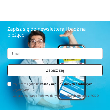
Zapisz się do newslettera i bądź na
bieżąco
Wyrażam zgodę na
zasady ochrony danych osobowych
.
(wymagane)
Za przetwarzanie Państwa danych osobowych zgodnie z RODO
(Rozporządzenie o Ochronie Danych Osobowych) odpowiedzialna
jest firma Home&Decor Sp. z o.o., Instalatorów 17/108, 02-237