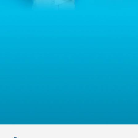
Warszawa, Polska, NIP: PL5223059837 („Administrator”). W
przypadku pytań dotyczących przetwarzania Państwa danych
osobowych prosimy o kontakt z administratorem drogą e-
mailową: contact@sternhoff.eu. Przysługują Państwu następujące
prawa: dostęp do swoich danych osobowych, ich sprostowanie,
usunięcie, ograniczenie przetwarzania, przenoszalność danych
oraz prawo do wniesienia sprzeciwu. Mają Państwo również
prawo złożyć skargę do właściwego organu nadzorczego ds.
ochrony danych osobowych.