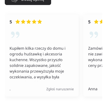
5
5
Kupiłem kilka rzeczy do domu i
Zamówiłam
ogrodu huśtawkę i akcesoria
nie zawiod
kuchenne. Wszystko przyszło
wykonania
solidnie zapakowane, jakość
ceny przy
wykonania przewyższyła moje
oczekiwania, a wysyłka była
naprawdę szybka. Do tego ceny
bardzo konkurencyjne, szczególnie
.
Anna
Zgłoś naruszenie
jak na tak szeroki wybór
produktów.