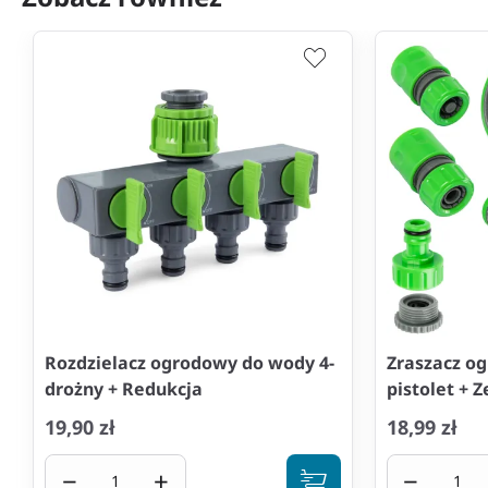
Rozdzielacz ogrodowy do wody 4-
Zraszacz o
drożny + Redukcja
pistolet + 
19,90 zł
18,99 zł
−
+
−