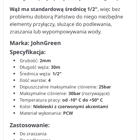
Wąż ma standardową średnicę 1/2"
, więc bez
problemu dobiorą Państwo do niego niezbędne
elementy przyłączy, służące do podlewania,
zraszania lub wypompowywania wody.
Marka: JohnGreen
Specyfikacja:
Grubość:
2mm
Długość węża:
30m
Średnica węża:
1/2"
Ilość warstw:
4
Dopuszczalne maksymalne ciśnienie:
25bar
Maksymalne ciśnienie:
30bar
(rozrywające)
Temperatura pracy:
od -10° C do +50° C
Kolor:
Niebieski z czerwonymi akcentami
Materiał wykonania:
PCW
Zastosowanie:
Do zraszania