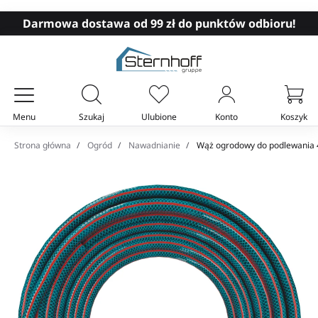
Darmowa dostawa od 99 zł do punktów odbioru!
Menu
Szukaj
Ulubione
Konto
Koszyk
Twój koszyk
Strona główna
Ogród
Nawadnianie
Wąż ogrodowy do podlewania 