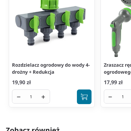
Rozdzielacz ogrodowy do wody 4-
Zraszacz rę
drożny + Redukcja
ogrodowego 
19,90 zł
17,99 zł
−
+
−
Zobacz również