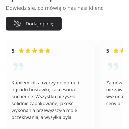
Dowiedz się, co mówią o nas nasi klienci
Dodaj opinię
5
5
Kupiłem kilka rzeczy do domu i
Zamówiłam
ogrodu huśtawkę i akcesoria
nie zawiod
kuchenne. Wszystko przyszło
wykonania
solidnie zapakowane, jakość
ceny przy
wykonania przewyższyła moje
oczekiwania, a wysyłka była
naprawdę szybka. Do tego ceny