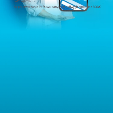
(wymagane)
Za przetwarzanie Państwa danych osobowych zgodnie z RODO
(Rozporządzenie o Ochronie Danych Osobowych) odpowiedzialna
jest firma Home&Decor Sp. z o.o., Instalatorów 17/108, 02-237
Warszawa, Polska, NIP: PL5223059837 („Administrator”). W
przypadku pytań dotyczących przetwarzania Państwa danych
osobowych prosimy o kontakt z administratorem drogą e-
mailową: contact@sternhoff.eu. Przysługują Państwu następujące
prawa: dostęp do swoich danych osobowych, ich sprostowanie,
usunięcie, ograniczenie przetwarzania, przenoszalność danych
oraz prawo do wniesienia sprzeciwu. Mają Państwo również
prawo złożyć skargę do właściwego organu nadzorczego ds.
ochrony danych osobowych.