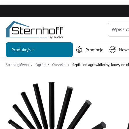
Wpisz c
Pomiń menu
Produkty
Promocje
Nowo
Strona główna
Ogród
Obrzeża
Szpilki do agrowłókniny, kotwy do o