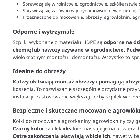
Sprawdzą się w rolnictwie, ogrodnictwie, szkółkarstwie
Sprawdzą się zarówno w przydomowym niewielkim ogródk
Przeznaczone do mocowania, obrzeży, agrowłóknin, agr
Odporne i wytrzymałe
Szpilki wykonane z materiału HDPE są
odporne na dz
chemię lub nawozy używane w ogrodnictwie. Podw
wielokrotnym montażu i demontażu. Wszystko to spr
Idealne do obrzeży
Kotwy ułatwiają montaż obrzeży i pomagają utrzyma
koszenia. To rozwiązanie szczególnie przydatne przy 
instalacji. Zastosowanie większej liczby szpilek w n
Bezpieczne i skuteczne mocowanie agrowłók
Kołki do mocowania agrotkaniny, agrowłókniny czy ge
Czarny kolor
szpilek idealnie maskuje je na powierzc
Ostre zakończenia ułatwiają wbicie ich
, nawet w b