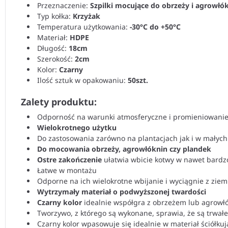
Przeznaczenie:
Szpilki mocujące do obrzeży i agrowłó
Typ kołka:
Krzyżak
Temperatura użytkowania:
-30°C do +50°C
Materiał:
HDPE
Długość:
18cm
Szerokość:
2cm
Kolor:
Czarny
Ilość sztuk w opakowaniu:
50szt.
Zalety produktu:
Odporność na warunki atmosferyczne i promieniowani
Wielokrotnego użytku
Do zastosowania zarówno na plantacjach jak i w małyc
Do mocowania obrzeży, agrowłóknin czy plandek
Ostre zakończenie
ułatwia wbicie kotwy w nawet bardz
Łatwe w montażu
Odporne na ich wielokrotne wbijanie i wyciągnie z ziem
Wytrzymały materiał o podwyższonej twardości
Czarny kolor
idealnie współgra z obrzeżem lub agrowł
Tworzywo, z którego są wykonane, sprawia, że są trwałe
Czarny kolor wpasowuje się idealnie w materiał ściółkuj