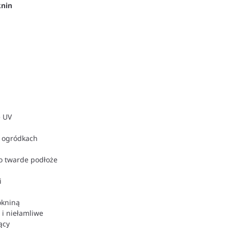
knin
e UV
h ogródkach
o twarde podłoże
i
ókniną
 i niełamliwe
ący