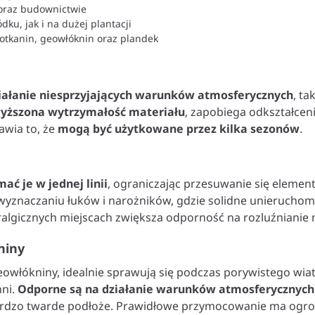
 oraz budownictwie
u, jak i na dużej plantacji
otkanin, geowłóknin oraz plandek
iałanie niesprzyjających warunków atmosferycznych
, ta
yższona wytrzymałość materiału
, zapobiega odkształcen
awia to, że
mogą być użytkowane przez kilka sezonów
.
ć je w jednej linii
, ograniczając przesuwanie się elemen
wyznaczaniu łuków i narożników, gdzie solidne unieruchomi
ewralgicznych miejscach zwiększa odporność na rozluźniani
niny
owłókniny, idealnie sprawują się podczas porywistego wia
hni.
Odporne są na działanie warunków atmosferycznych
ardzo twarde podłoże. Prawidłowe przymocowanie ma ogro