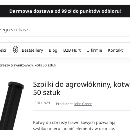
Darmowa dostawa od 99 zł do punktów odbioru!
zego szukasz
ści
Bestsellery
Blog
B2B Hurt
O firmie
Kontakt
brzeży trawnikowych, kołki 50 sztuk
Szpilki do agrowłókniny, kot
50 sztuk
SDH1829
Producent:
John Green
Kotwy do obrzeży trawnikowych pozwalają
szybko unieruchomić elementy w gruncie,