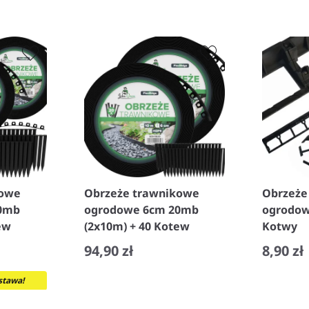
kowe
Obrzeże trawnikowe
Obrzeże
0mb
ogrodowe 6cm 20mb
ogrodow
ew
(2x10m) + 40 Kotew
Kotwy
94,90 zł
8,90 zł
−
+
−
tawa!