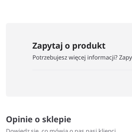
−
+
Zapytaj o produkt
Potrzebujesz więcej informacji? Zap
Opinie o sklepie
Dowiedz się, co mówią o nas nasi klienci