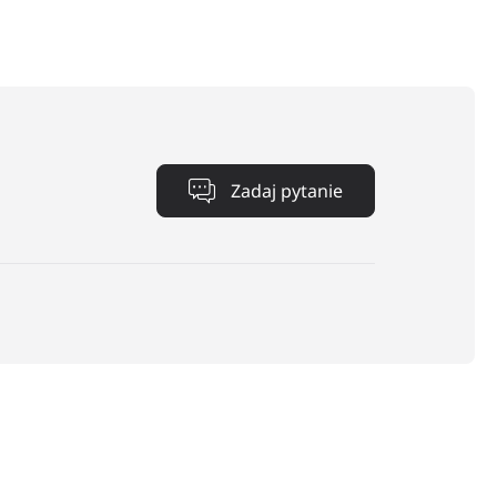
−
+
Zadaj pytanie