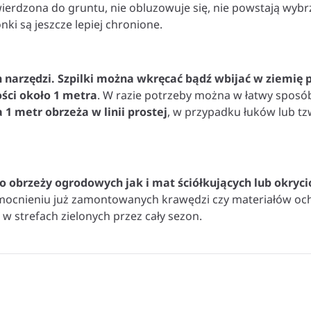
wierdzona do gruntu, nie obluzowuje się, nie powstają wybr
nki są jeszcze lepiej chronione.
narzędzi. Szpilki można wkręcać bądź wbijać w ziemię p
ści około 1 metra
. W razie potrzeby można w łatwy sposób
 1 metr obrzeża w linii prostej
, w przypadku łuków lub tzw
 obrzeży ogrodowych jak i mat ściółkujących lub okryc
wzmocnieniu już zamontowanych krawędzi czy materiałów och
w strefach zielonych przez cały sezon.