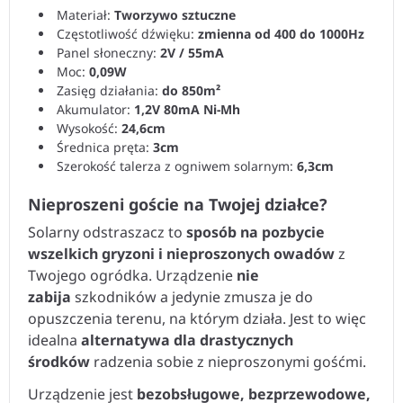
Materiał:
Tworzywo sztuczne
Częstotliwość dźwięku:
zmienna od 400 do 1000Hz
Panel słoneczny:
2V / 55mA
Moc:
0,09W
Zasięg działania:
do 850m²
Akumulator:
1,2V 80mA Ni-Mh
Wysokość:
24,6cm
Średnica pręta:
3cm
Szerokość talerza z ogniwem solarnym:
6,3cm
Nieproszeni goście na Twojej działce?
Solarny odstraszacz to
sposób na pozbycie
wszelkich gryzoni i nieproszonych owadów
z
Twojego ogródka. Urządzenie
nie
zabija
szkodników a jedynie zmusza je do
opuszczenia terenu, na którym działa. Jest to więc
idealna
alternatywa dla drastycznych
środków
radzenia sobie z nieproszonymi gośćmi.
Urządzenie jest
bezobsługowe, bezprzewodowe,