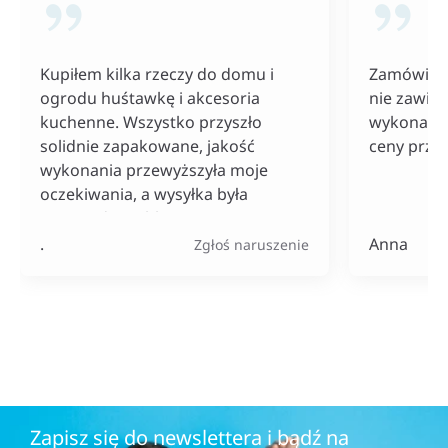
Kupiłem kilka rzeczy do domu i
Zamówiłam
ogrodu huśtawkę i akcesoria
nie zawiod
kuchenne. Wszystko przyszło
wykonania
solidnie zapakowane, jakość
ceny przy
wykonania przewyższyła moje
oczekiwania, a wysyłka była
naprawdę szybka. Do tego ceny
bardzo konkurencyjne, szczególnie
.
Anna
Zgłoś naruszenie
jak na tak szeroki wybór
produktów.
Zapisz się do newslettera i bądź na