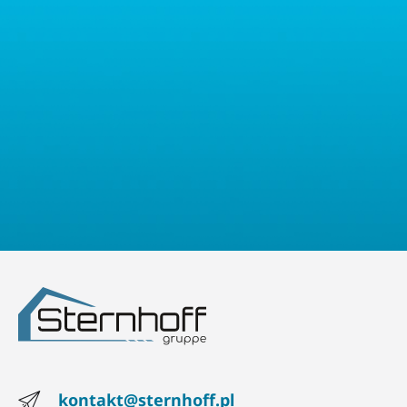
usunięcie, ograniczenie przetwarzania, przenoszalność danych
oraz prawo do wniesienia sprzeciwu. Mają Państwo również
prawo złożyć skargę do właściwego organu nadzorczego ds.
ochrony danych osobowych.
kontakt@sternhoff.pl