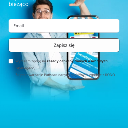
bieżąco
Wyrażam zgodę na
zasady ochrony danych osobowych
.
(wymagane)
Za przetwarzanie Państwa danych osobowych zgodnie z RODO
(Rozporządzenie o Ochronie Danych Osobowych) odpowiedzialna
jest firma Home&Decor Sp. z o.o., Instalatorów 17/108, 02-237
Warszawa, Polska, NIP: PL5223059837 („Administrator”). W
przypadku pytań dotyczących przetwarzania Państwa danych
osobowych prosimy o kontakt z administratorem drogą e-
mailową: contact@sternhoff.eu. Przysługują Państwu następujące
prawa: dostęp do swoich danych osobowych, ich sprostowanie,