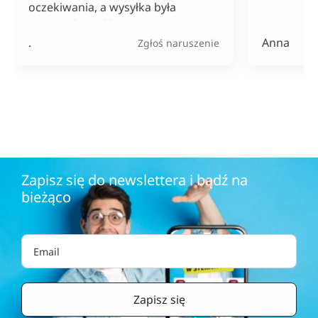
oczekiwania, a wysyłka była
naprawdę szybka. Do tego ceny
bardzo konkurencyjne, szczególnie
.
Anna
Zgłoś naruszenie
jak na tak szeroki wybór
produktów.
Zapisz się do newslettera i bądź na
bieżąco