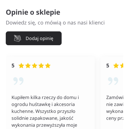
Opinie o sklepie
Dowiedz się, co mówią o nas nasi klienci
Dodaj opinię
5
5
Kupiłem kilka rzeczy do domu i
Zamówiłam
ogrodu huśtawkę i akcesoria
nie zawiod
kuchenne. Wszystko przyszło
wykonania
solidnie zapakowane, jakość
ceny przy
wykonania przewyższyła moje