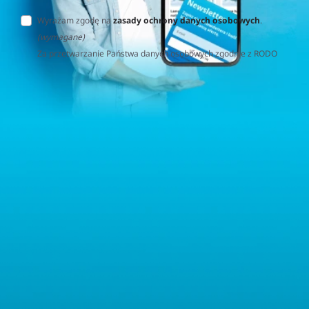
Wyrażam zgodę na
zasady ochrony danych osobowych
.
(wymagane)
Za przetwarzanie Państwa danych osobowych zgodnie z RODO
(Rozporządzenie o Ochronie Danych Osobowych) odpowiedzialna
jest firma Home&Decor Sp. z o.o., Instalatorów 17/108, 02-237
Warszawa, Polska, NIP: PL5223059837 („Administrator”). W
przypadku pytań dotyczących przetwarzania Państwa danych
osobowych prosimy o kontakt z administratorem drogą e-
mailową: contact@sternhoff.eu. Przysługują Państwu następujące
prawa: dostęp do swoich danych osobowych, ich sprostowanie,
usunięcie, ograniczenie przetwarzania, przenoszalność danych
oraz prawo do wniesienia sprzeciwu. Mają Państwo również
prawo złożyć skargę do właściwego organu nadzorczego ds.
ochrony danych osobowych.