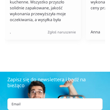
kuchenne. Wszystko przyszło
wykonania
solidnie zapakowane, jakość
ceny przy
wykonania przewyższyła moje
oczekiwania, a wysyłka była
naprawdę szybka. Do tego ceny
bardzo konkurencyjne, szczególnie
.
Anna
Zgłoś naruszenie
jak na tak szeroki wybór
produktów.
Zapisz się do newslettera i bądź na
bieżąco