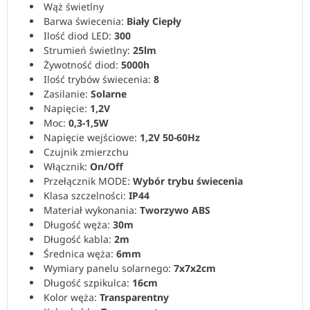
Wąż świetlny
Barwa świecenia:
Biały Ciepły
Ilość diod LED:
300
Strumień świetlny:
25lm
Żywotność diod:
5000h
Ilość trybów świecenia:
8
Zasilanie:
Solarne
Napięcie:
1,2V
Moc:
0,3-1,5W
Napięcie wejściowe:
1,2V 50-60Hz
Czujnik zmierzchu
Włącznik:
On/Off
Przełącznik MODE:
Wybór trybu świecenia
Klasa szczelności:
IP44
Materiał wykonania:
Tworzywo ABS
Długość węża:
30m
Długość kabla:
2m
Średnica węża:
6mm
Wymiary panelu solarnego:
7x7x2cm
Długość szpikulca:
16cm
Kolor węża:
Transparentny