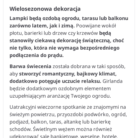
Wielosezonowa dekoracja
Lampki będą ozdobą ogrodu, tarasu lub balkonu
zarówno latem, jak i zimą.
Poowijane wokół
płotu, barierki lub drzew czy krzewów
będą
stanowiły ciekawą dekorację świąteczną, choć
nie tylko, która nie wymaga bezpośredniego
podłączenia do prądu.
Barwa świecenia
została dobrana w taki sposób,
aby
stworzyć romantyczny, bajkowy klimat,
dodatkowo potęguje uczucie relaksu.
Girlanda
będzie dodatkowym ozdobnym elementem
uzupełniającym aranżację Twojego ogrodu.
Uatrakcyjni wieczorne spotkanie ze znajomymi na
świeżym powietrzu, przyozdobi podwórko, ogród,
podjazd, balkon, taras, altankę lub barierkę
schodów. Świetlnym wężem można również
udekorować sale bankietowe, weselne, hotele,