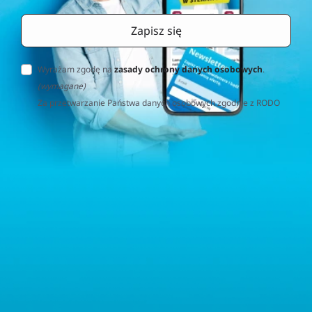
Wyrażam zgodę na
zasady ochrony danych osobowych
.
(wymagane)
Za przetwarzanie Państwa danych osobowych zgodnie z RODO
(Rozporządzenie o Ochronie Danych Osobowych) odpowiedzialna
jest firma Home&Decor Sp. z o.o., Instalatorów 17/108, 02-237
Warszawa, Polska, NIP: PL5223059837 („Administrator”). W
przypadku pytań dotyczących przetwarzania Państwa danych
osobowych prosimy o kontakt z administratorem drogą e-
mailową: contact@sternhoff.eu. Przysługują Państwu następujące
prawa: dostęp do swoich danych osobowych, ich sprostowanie,
usunięcie, ograniczenie przetwarzania, przenoszalność danych
oraz prawo do wniesienia sprzeciwu. Mają Państwo również
prawo złożyć skargę do właściwego organu nadzorczego ds.
ochrony danych osobowych.