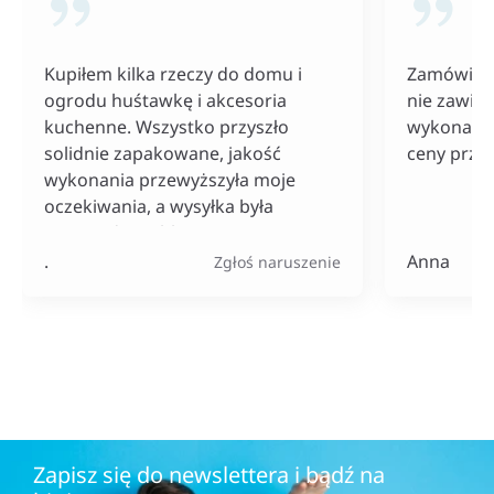
Kupiłem kilka rzeczy do domu i
Zamówiłam
ogrodu huśtawkę i akcesoria
nie zawiod
kuchenne. Wszystko przyszło
wykonania
solidnie zapakowane, jakość
ceny przy
wykonania przewyższyła moje
oczekiwania, a wysyłka była
naprawdę szybka. Do tego ceny
bardzo konkurencyjne, szczególnie
.
Anna
Zgłoś naruszenie
jak na tak szeroki wybór
produktów.
Zapisz się do newslettera i bądź na
bieżąco