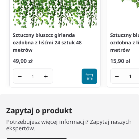
Sztuczny bluszcz girlanda
Sztuczny bl
ozdobna z liśćmi 24 sztuk 48
ozdobna z l
metrów
metrów
49,90 zł
15,90 zł
−
+
−
Zapytaj o produkt
Potrzebujesz więcej informacji? Zapytaj naszych
ekspertów.