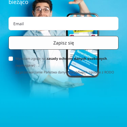
Wyrażam zgodę na
zasady ochrony danych osobowych
.
(wymagane)
Za przetwarzanie Państwa danych osobowych zgodnie z RODO
(Rozporządzenie o Ochronie Danych Osobowych) odpowiedzialna
jest firma Home&Decor Sp. z o.o., Instalatorów 17/108, 02-237
Warszawa, Polska, NIP: PL5223059837 („Administrator”). W
przypadku pytań dotyczących przetwarzania Państwa danych
osobowych prosimy o kontakt z administratorem drogą e-
mailową: contact@sternhoff.eu. Przysługują Państwu następujące
prawa: dostęp do swoich danych osobowych, ich sprostowanie,
usunięcie, ograniczenie przetwarzania, przenoszalność danych