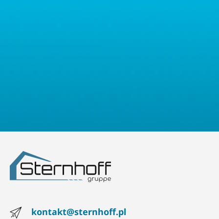
oraz prawo do wniesienia sprzeciwu. Mają Państwo również
prawo złożyć skargę do właściwego organu nadzorczego ds.
ochrony danych osobowych.
kontakt@sternhoff.pl