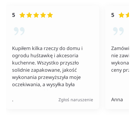
5
5
Kupiłem kilka rzeczy do domu i
Zamówiłam
ogrodu huśtawkę i akcesoria
nie zawiod
kuchenne. Wszystko przyszło
wykonania
solidnie zapakowane, jakość
ceny przy
wykonania przewyższyła moje
oczekiwania, a wysyłka była
naprawdę szybka. Do tego ceny
bardzo konkurencyjne, szczególnie
.
Anna
Zgłoś naruszenie
jak na tak szeroki wybór
produktów.