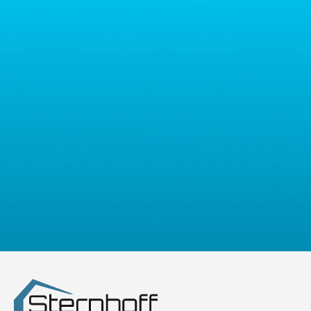
osobowych prosimy o kontakt z administratorem drogą e-
mailową: contact@sternhoff.eu. Przysługują Państwu następujące
prawa: dostęp do swoich danych osobowych, ich sprostowanie,
usunięcie, ograniczenie przetwarzania, przenoszalność danych
oraz prawo do wniesienia sprzeciwu. Mają Państwo również
prawo złożyć skargę do właściwego organu nadzorczego ds.
ochrony danych osobowych.