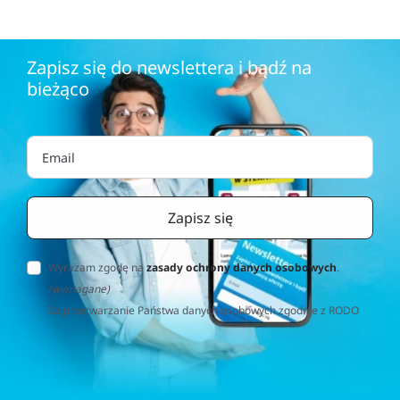
Zapisz się do newslettera i bądź na
bieżąco
Wyrażam zgodę na
zasady ochrony danych osobowych
.
(wymagane)
Za przetwarzanie Państwa danych osobowych zgodnie z RODO
(Rozporządzenie o Ochronie Danych Osobowych) odpowiedzialna
jest firma Home&Decor Sp. z o.o., Instalatorów 17/108, 02-237
Warszawa, Polska, NIP: PL5223059837 („Administrator”). W
przypadku pytań dotyczących przetwarzania Państwa danych