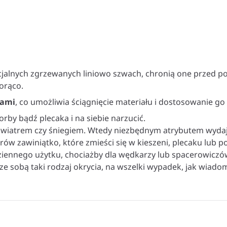
cjalnych zgrzewanych liniowo szwach, chronią one przed p
orąco.
kami
, co umożliwia ściągnięcie materiału i dostosowanie go
rby bądź plecaka i na siebie narzucić.
 wiatrem czy śniegiem. Wtedy niezbędnym atrybutem wydaj
arów zawiniątko, które zmieści się w kieszeni, plecaku lub 
ziennego użytku, chociażby dla wędkarzy lub spacerowiczó
ć ze sobą taki rodzaj okrycia, na wszelki wypadek, jak wi