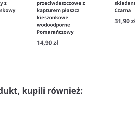
y z
przeciwdeszczowe z
składan
onkowy
kapturem płaszcz
Czarna
kieszonkowe
31,90 z
wodoodporne
Pomarańczowy
−
14,90 zł
−
+
dukt, kupili również: