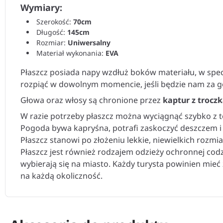
Wymiary:
Szerokość:
70cm
Długość:
145cm
Rozmiar:
Uniwersalny
Materiał wykonania:
EVA
Płaszcz posiada napy wzdłuż boków materiału, w spe
rozpiąć w dowolnym momencie, jeśli będzie nam za g
Głowa oraz włosy są chronione przez
kaptur z trocz
W razie potrzeby płaszcz można wyciągnąć szybko z to
Pogoda bywa kapryśna, potrafi zaskoczyć deszczem i
Płaszcz stanowi po złożeniu lekkie, niewielkich rozmi
Płaszcz jest również rodzajem odzieży ochronnej cod
wybierają się na miasto. Każdy turysta powinien mie
na każdą okoliczność.