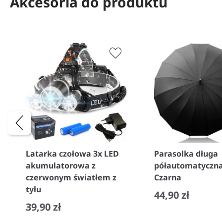
Akcesoria do produktu
Latarka czołowa 3x LED
Parasolka długa
akumulatorowa z
półautomatyczn
czerwonym światłem z
Czarna
tyłu
44,90 zł
39,90 zł
−
+