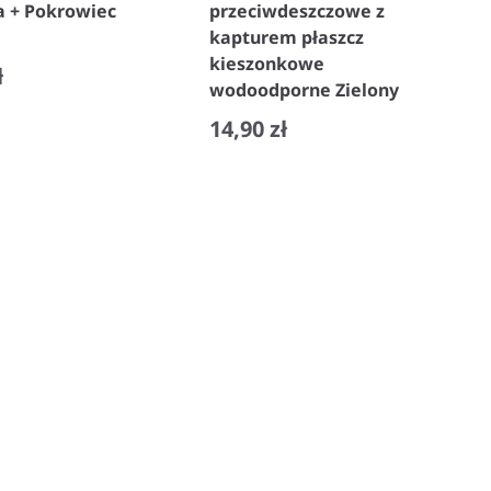
a + Pokrowiec
przeciwdeszczowe z
kapturem płaszcz
kieszonkowe
ł
wodoodporne Zielony
+
14,90 zł
−
+