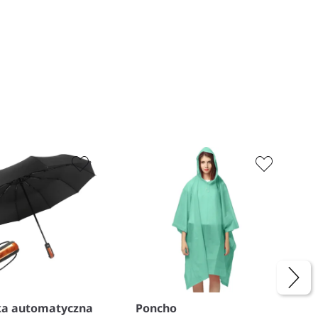
+
−
+
ka automatyczna
Poncho