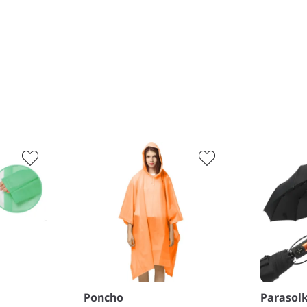
−
Poncho
Parasol