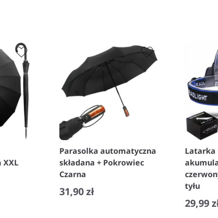
Parasolka automatyczna
Latarka
a XXL
składana + Pokrowiec
akumula
Czarna
czerwon
tyłu
31,90 zł
29,99 z
−
+