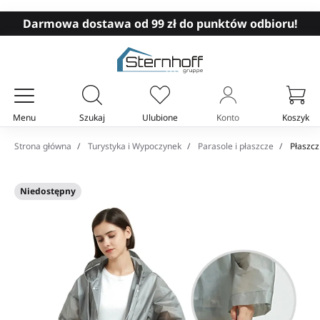
Darmowa dostawa od 99 zł do punktów odbioru!
Menu
Szukaj
Ulubione
Konto
Koszyk
Twój koszyk
Strona główna
Turystyka i Wypoczynek
Parasole i płaszcze
Płaszcz
Niedostępny