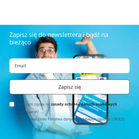
Zapisz się do newslettera i bądź na
bieżąco
Wyrażam zgodę na
zasady ochrony danych osobowych
.
(wymagane)
Za przetwarzanie Państwa danych osobowych zgodnie z RODO
(Rozporządzenie o Ochronie Danych Osobowych) odpowiedzialna
jest firma Home&Decor Sp. z o.o., Instalatorów 17/108, 02-237