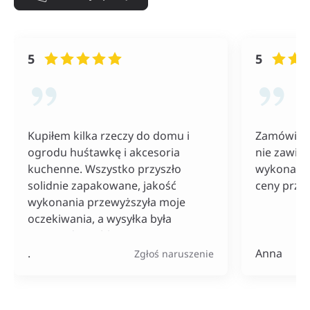
5
5
Kupiłem kilka rzeczy do domu i
Zamówiłam
ogrodu huśtawkę i akcesoria
nie zawiod
kuchenne. Wszystko przyszło
wykonania
solidnie zapakowane, jakość
ceny przy
wykonania przewyższyła moje
oczekiwania, a wysyłka była
naprawdę szybka. Do tego ceny
bardzo konkurencyjne, szczególnie
.
Anna
Zgłoś naruszenie
jak na tak szeroki wybór
produktów.