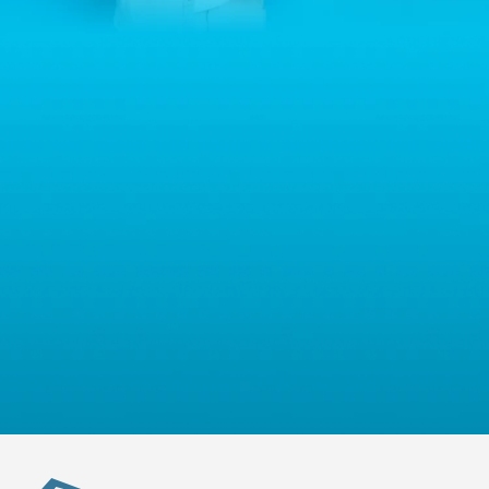
Warszawa, Polska, NIP: PL5223059837 („Administrator”). W
przypadku pytań dotyczących przetwarzania Państwa danych
osobowych prosimy o kontakt z administratorem drogą e-
mailową: contact@sternhoff.eu. Przysługują Państwu następujące
prawa: dostęp do swoich danych osobowych, ich sprostowanie,
usunięcie, ograniczenie przetwarzania, przenoszalność danych
oraz prawo do wniesienia sprzeciwu. Mają Państwo również
prawo złożyć skargę do właściwego organu nadzorczego ds.
ochrony danych osobowych.