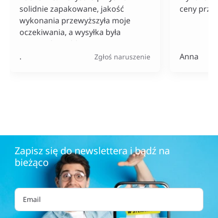
solidnie zapakowane, jakość
ceny przy
wykonania przewyższyła moje
oczekiwania, a wysyłka była
naprawdę szybka. Do tego ceny
bardzo konkurencyjne, szczególnie
.
Anna
Zgłoś naruszenie
jak na tak szeroki wybór
produktów.
Zapisz się do newslettera i bądź na
bieżąco