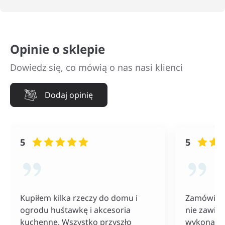
Opinie o sklepie
Dowiedz się, co mówią o nas nasi klienci
Dodaj opinię
5
5
Kupiłem kilka rzeczy do domu i
Zamówiłam
ogrodu huśtawkę i akcesoria
nie zawiod
kuchenne. Wszystko przyszło
wykonania