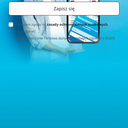
Wyrażam zgodę na
zasady ochrony danych osobowych
.
(wymagane)
Za przetwarzanie Państwa danych osobowych zgodnie z RODO
(Rozporządzenie o Ochronie Danych Osobowych) odpowiedzialna
jest firma Home&Decor Sp. z o.o., Instalatorów 17/108, 02-237
Warszawa, Polska, NIP: PL5223059837 („Administrator”). W
przypadku pytań dotyczących przetwarzania Państwa danych
osobowych prosimy o kontakt z administratorem drogą e-
mailową: contact@sternhoff.eu. Przysługują Państwu następujące
prawa: dostęp do swoich danych osobowych, ich sprostowanie,
usunięcie, ograniczenie przetwarzania, przenoszalność danych
oraz prawo do wniesienia sprzeciwu. Mają Państwo również
prawo złożyć skargę do właściwego organu nadzorczego ds.
ochrony danych osobowych.