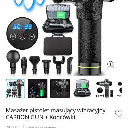
Masażer pistolet masujący wibracyjny
CARBON GUN + Końcówki
SDH255
Producent:
Msport