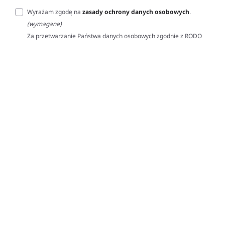
Wyrażam zgodę na
zasady ochrony danych osobowych
.
(wymagane)
Za przetwarzanie Państwa danych osobowych zgodnie z RODO
(Rozporządzenie o Ochronie Danych Osobowych) odpowiedzialna
jest firma Home&Decor Sp. z o.o., Instalatorów 17/108, 02-237
Warszawa, Polska, NIP: PL5223059837 („Administrator”). W
przypadku pytań dotyczących przetwarzania Państwa danych
osobowych prosimy o kontakt z administratorem drogą e-
mailową: contact@sternhoff.eu. Przysługują Państwu następujące
prawa: dostęp do swoich danych osobowych, ich sprostowanie,
usunięcie, ograniczenie przetwarzania, przenoszalność danych
oraz prawo do wniesienia sprzeciwu. Mają Państwo również
prawo złożyć skargę do właściwego organu nadzorczego ds.
ochrony danych osobowych.