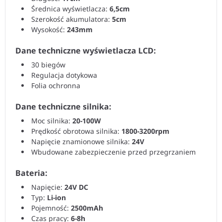
Średnica wyświetlacza:
6,5cm
Szerokość akumulatora:
5cm
Wysokość:
243mm
Dane techniczne wyświetlacza LCD:
30 biegów
Regulacja dotykowa
Folia ochronna
Dane techniczne silnika:
Moc silnika:
20-100W
Prędkość obrotowa silnika:
1800-3200rpm
Napięcie znamionowe silnika:
24V
Wbudowane zabezpieczenie przed przegrzaniem
Bateria:
Napięcie:
24V DC
Typ:
Li-ion
Pojemność:
2500mAh
Czas pracy:
6-8h