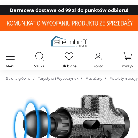
Darmowa dostawa od 99 zł do punktów odbioru!
Menu
Szukaj
Ulubione
Konto
Koszyk
Twój koszyk
Strona główna
Turystyka i Wypoczynek
Masażery
Pistolety masują