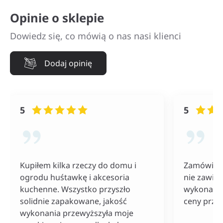
Opinie o sklepie
Dowiedz się, co mówią o nas nasi klienci
Dodaj opinię
5
5
Kupiłem kilka rzeczy do domu i
Zamówiłam
ogrodu huśtawkę i akcesoria
nie zawiod
kuchenne. Wszystko przyszło
wykonania
solidnie zapakowane, jakość
ceny przy
wykonania przewyższyła moje