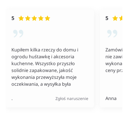
5
5
Kupiłem kilka rzeczy do domu i
Zamówiłam
ogrodu huśtawkę i akcesoria
nie zawiod
kuchenne. Wszystko przyszło
wykonania
solidnie zapakowane, jakość
ceny przy
wykonania przewyższyła moje
oczekiwania, a wysyłka była
naprawdę szybka. Do tego ceny
bardzo konkurencyjne, szczególnie
.
Anna
Zgłoś naruszenie
jak na tak szeroki wybór
produktów.