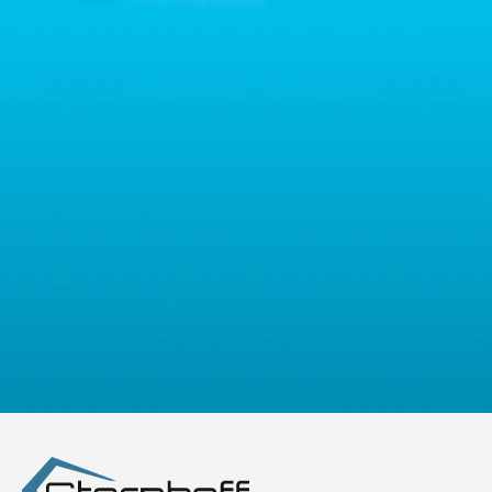
przypadku pytań dotyczących przetwarzania Państwa danych
osobowych prosimy o kontakt z administratorem drogą e-
mailową: contact@sternhoff.eu. Przysługują Państwu następujące
prawa: dostęp do swoich danych osobowych, ich sprostowanie,
usunięcie, ograniczenie przetwarzania, przenoszalność danych
oraz prawo do wniesienia sprzeciwu. Mają Państwo również
prawo złożyć skargę do właściwego organu nadzorczego ds.
ochrony danych osobowych.