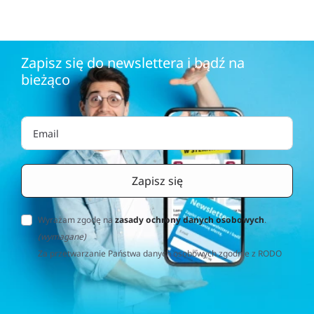
Zapisz się do newslettera i bądź na
bieżąco
Wyrażam zgodę na
zasady ochrony danych osobowych
.
(wymagane)
Za przetwarzanie Państwa danych osobowych zgodnie z RODO
(Rozporządzenie o Ochronie Danych Osobowych) odpowiedzialna
jest firma Home&Decor Sp. z o.o., Instalatorów 17/108, 02-237
Warszawa, Polska, NIP: PL5223059837 („Administrator”). W