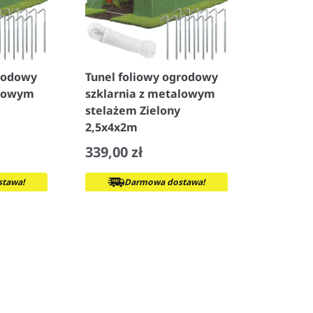
grodowy
Tunel foliowy ogrodowy
alowym
szklarnia z metalowym
stelażem Zielony
2,5x4x2m
339,00 zł
tawa!
Darmowa dostawa!
−
+