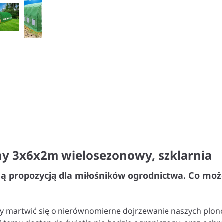
ny 3x6x2m wielosezonowy, szklarnia
lną propozycją dla miłośników ogrodnictwa. Co mo
imy martwić się o nierównomierne dojrzewanie naszych plon