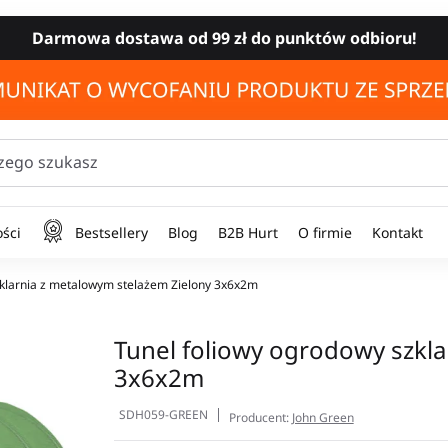
Darmowa dostawa od 99 zł do punktów odbioru!
zego szukasz
ści
Bestsellery
Blog
B2B Hurt
O firmie
Kontakt
zklarnia z metalowym stelażem Zielony 3x6x2m
Tunel foliowy ogrodowy szkla
3x6x2m
SDH059-GREEN
Producent:
John Green