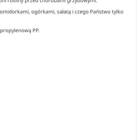
roni rośliny przed chorobami grzybowymi.
omidorkami, ogórkami, sałatą i czego Państwo tylko
ipropylenową PP.