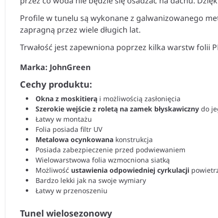
przez co woda nie będzie się osadzać na dachu. Dzięk
Profile w tunelu są wykonane z galwanizowanego me
zapragną przez wiele długich lat.
Trwałość jest zapewniona poprzez kilka warstw folii
Marka: JohnGreen
Cechy produktu:
Okna z moskitierą
i możliwością zasłonięcia
Szerokie wejście z roletą
na zamek błyskawiczny
do je
Łatwy w montażu
Folia posiada filtr UV
Metalowa ocynkowana
konstrukcja
Posiada zabezpieczenie przed podwiewaniem
Wielowarstwowa folia wzmocniona siatką
Możliwość
ustawienia odpowiedniej cyrkulacji
powietr
Bardzo lekki jak na swoje wymiary
Łatwy w przenoszeniu
Tunel wielosezonowy