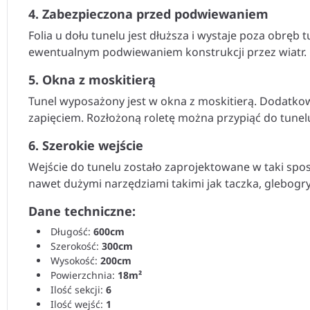
4. Zabezpieczona przed podwiewaniem
Folia u dołu tunelu jest dłuższa i wystaje poza obręb 
ewentualnym podwiewaniem konstrukcji przez wiatr.
5. Okna z moskitierą
Tunel wyposażony jest w okna z moskitierą. Dodatkowo
zapięciem. Rozłożoną roletę można przypiąć do tune
6. Szerokie wejście
Wejście do tunelu zostało zaprojektowane w taki sp
nawet dużymi narzędziami takimi jak taczka, glebogryz
Dane techniczne:
Długość:
600
cm
Szerokość:
300cm
Wysokość:
200cm
Powierzchnia:
18m²
Ilość sekcji:
6
Ilość wejść:
1