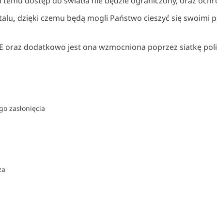
i temu dostęp do światła nie będzie ograniczony, oraz och
talu
,
dzięki czemu będą mogli Państwo cieszyć się swoimi p
 PE oraz dodatkowo jest ona wzmocniona poprzez siatkę pol
go zasłonięcia
za