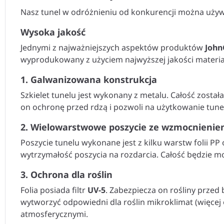
Nasz tunel w odróżnieniu od konkurencji można używać 
Wysoka jakość
Jednymi z najważniejszych aspektów produktów
John
wyprodukowany z użyciem najwyższej jakości materi
1. Galwanizowana konstrukcja
Szkielet tunelu jest wykonany z metalu. Całość zosta
on ochronę przed rdzą i pozwoli na użytkowanie tunelu
2. Wielowarstwowe poszycie ze wzmocnieni
Poszycie tunelu wykonane jest z kilku warstw folii P
wytrzymałość poszycia na rozdarcia. Całość będzie mo
3. Ochrona dla roślin
Folia posiada filtr
UV-5
. Zabezpiecza on rośliny prze
wytworzyć odpowiedni dla roślin mikroklimat (więcej
atmosferycznymi.