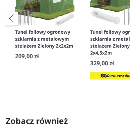
Tunel foliowy ogrodowy
Tunel foliowy o
szklarnia z metalowym
szklarnia z met
stelażem Zielony 2x2x2m
stelażem Zielony
2x4,5x2m
209,00 zł
329,00 zł
−
+
Darmowa dos
−
+
Zobacz również