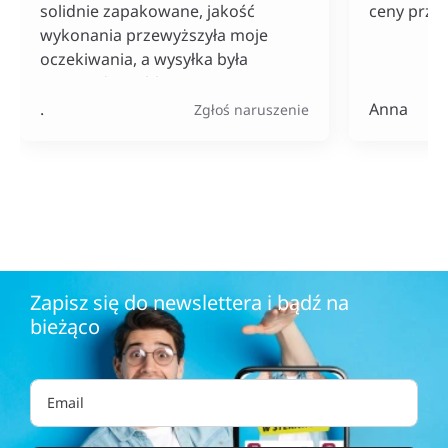
solidnie zapakowane, jakość
ceny przy
wykonania przewyższyła moje
oczekiwania, a wysyłka była
naprawdę szybka. Do tego ceny
bardzo konkurencyjne, szczególnie
.
Anna
Zgłoś naruszenie
jak na tak szeroki wybór
produktów.
Zapisz się do newslettera i bądź na
bieżąco