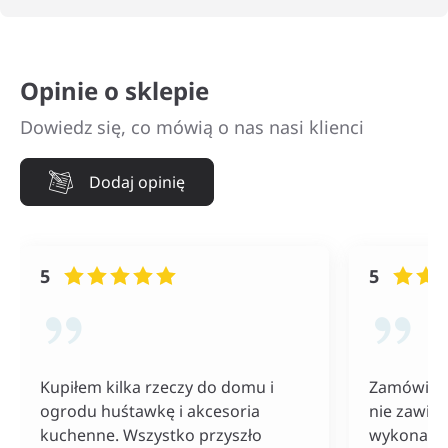
Opinie o sklepie
Dowiedz się, co mówią o nas nasi klienci
Dodaj opinię
5
5
Kupiłem kilka rzeczy do domu i
Zamówiłam
ogrodu huśtawkę i akcesoria
nie zawiod
kuchenne. Wszystko przyszło
wykonania