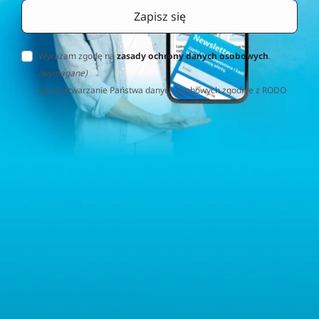
Wyrażam zgodę na
zasady ochrony danych osobowych
.
(wymagane)
Za przetwarzanie Państwa danych osobowych zgodnie z RODO
(Rozporządzenie o Ochronie Danych Osobowych) odpowiedzialna
jest firma Home&Decor Sp. z o.o., Instalatorów 17/108, 02-237
Warszawa, Polska, NIP: PL5223059837 („Administrator”). W
przypadku pytań dotyczących przetwarzania Państwa danych
osobowych prosimy o kontakt z administratorem drogą e-
mailową: contact@sternhoff.eu. Przysługują Państwu następujące
prawa: dostęp do swoich danych osobowych, ich sprostowanie,
usunięcie, ograniczenie przetwarzania, przenoszalność danych
oraz prawo do wniesienia sprzeciwu. Mają Państwo również
prawo złożyć skargę do właściwego organu nadzorczego ds.
ochrony danych osobowych.