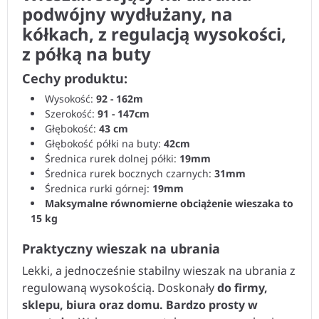
podwójny wydłużany, na
kółkach, z regulacją wysokości,
z półką na buty
Cechy produktu:
Wysokość:
92 - 162m
Szerokość:
91 - 147cm
Głębokość:
43 cm
Głębokość półki na buty:
42cm
Średnica rurek dolnej półki:
19mm
Średnica rurek bocznych czarnych:
31mm
Średnica rurki górnej:
19mm
Maksymalne równomierne obciążenie wieszaka to
15 kg
Praktyczny wieszak na ubrania
Lekki, a jednocześnie stabilny wieszak na ubrania z
regulowaną wysokością. Doskonały
do firmy,
sklepu, biura oraz domu.
Bardzo prosty w