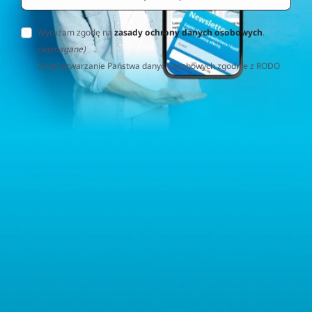
Wyrażam zgodę na
zasady ochrony danych osobowych
.
(wymagane)
Za przetwarzanie Państwa danych osobowych zgodnie z RODO
(Rozporządzenie o Ochronie Danych Osobowych) odpowiedzialna
jest firma Home&Decor Sp. z o.o., Instalatorów 17/108, 02-237
Warszawa, Polska, NIP: PL5223059837 („Administrator”). W
przypadku pytań dotyczących przetwarzania Państwa danych
osobowych prosimy o kontakt z administratorem drogą e-
mailową: contact@sternhoff.eu. Przysługują Państwu następujące
prawa: dostęp do swoich danych osobowych, ich sprostowanie,
usunięcie, ograniczenie przetwarzania, przenoszalność danych
oraz prawo do wniesienia sprzeciwu. Mają Państwo również
prawo złożyć skargę do właściwego organu nadzorczego ds.
ochrony danych osobowych.