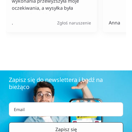
wykonania przewyższyła moje
oczekiwania, a wysyłka była
naprawdę szybka. Do tego ceny
bardzo konkurencyjne, szczególnie
.
Anna
Zgłoś naruszenie
jak na tak szeroki wybór
produktów.
Zapisz się do newslettera i bądź na
bieżąco