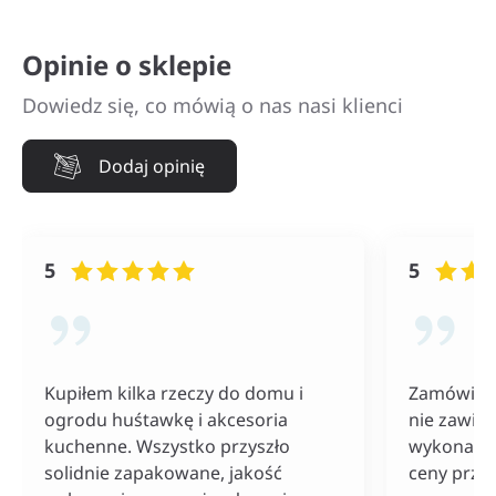
Opinie o sklepie
Dowiedz się, co mówią o nas nasi klienci
Dodaj opinię
5
5
Kupiłem kilka rzeczy do domu i
Zamówiłam
ogrodu huśtawkę i akcesoria
nie zawiod
kuchenne. Wszystko przyszło
wykonania
solidnie zapakowane, jakość
ceny przy