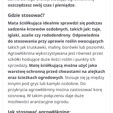
oszczędzasz swój czas i pieniądze
.
Gdzie stosować?
Mata ściółkująca idealnie sprawdzi się podczas
sadzenia krzewów ozdobnych, takich jak: tuje,
iglaki, azalie czy rododendrony
.
Odpowiednia
do stosowania przy uprawie roślin owocujących
takich jak truskawki, maliny, borówki lub poziomki.
Agrowłóknina wykorzystywana jest również przez
szkółki hodujące duże ilości roślin i punkty ich
sprzedaży.
Matę ściółkującą można użyć jako
warstwę ochronną przed chwastami na alejkach
oraz ścieżkach ogrodowych
. Stosuje się ją między
innymi pod grys lub kamyki ozdobne. Do
przykrycia agrowłókniny można zastosować korę
sosnową. W takim połączeniu daje duże
możliwości aranżacyjne ogrodu.
Jak stosować agrowłókninę: