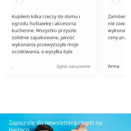
Kupiłem kilka rzeczy do domu i
Zamówiłam
ogrodu huśtawkę i akcesoria
nie zawiod
kuchenne. Wszystko przyszło
wykonania
solidnie zapakowane, jakość
ceny przy
wykonania przewyższyła moje
oczekiwania, a wysyłka była
naprawdę szybka. Do tego ceny
bardzo konkurencyjne, szczególnie
.
Anna
Zgłoś naruszenie
jak na tak szeroki wybór
produktów.
Zapisz się do newslettera i bądź na
bieżąco