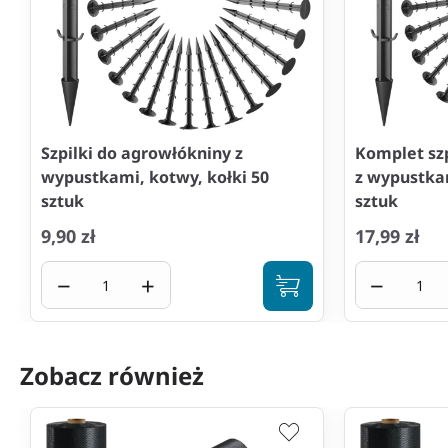
Szpilki do agrowłókniny z
Komplet sz
wypustkami, kotwy, kołki 50
z wypustkam
sztuk
sztuk
9,90 zł
17,99 zł
−
+
−
Zobacz również