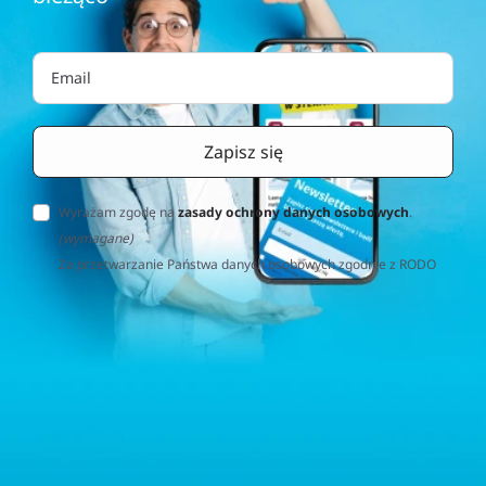
Wyrażam zgodę na
zasady ochrony danych osobowych
.
(wymagane)
Za przetwarzanie Państwa danych osobowych zgodnie z RODO
(Rozporządzenie o Ochronie Danych Osobowych) odpowiedzialna
jest firma Home&Decor Sp. z o.o., Instalatorów 17/108, 02-237
Warszawa, Polska, NIP: PL5223059837 („Administrator”). W
przypadku pytań dotyczących przetwarzania Państwa danych
osobowych prosimy o kontakt z administratorem drogą e-
mailową: contact@sternhoff.eu. Przysługują Państwu następujące
prawa: dostęp do swoich danych osobowych, ich sprostowanie,
usunięcie, ograniczenie przetwarzania, przenoszalność danych
oraz prawo do wniesienia sprzeciwu. Mają Państwo również