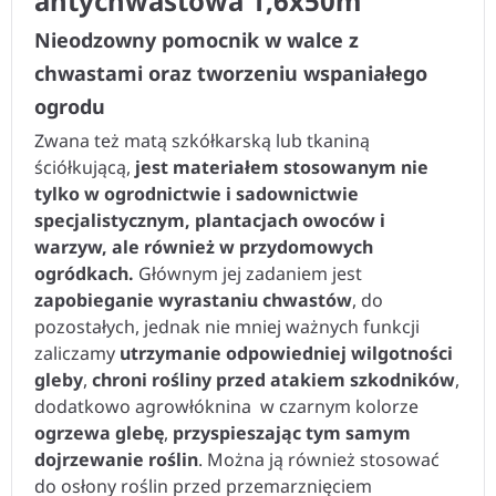
Nieodzowny pomocnik w walce z
chwastami oraz tworzeniu wspaniałego
ogrodu
Zwana też matą szkółkarską lub tkaniną
ściółkującą,
jest materiałem stosowanym nie
tylko w ogrodnictwie i sadownictwie
specjalistycznym, plantacjach owoców i
warzyw, ale również w przydomowych
ogródkach.
Głównym jej zadaniem jest
zapobieganie wyrastaniu chwastów
, do
pozostałych, jednak nie mniej ważnych funkcji
zaliczamy
utrzymanie odpowiedniej wilgotności
gleby
,
chroni rośliny przed atakiem szkodników
,
dodatkowo agrowłóknina w czarnym kolorze
ogrzewa glebę
,
przyspieszając tym samym
dojrzewanie roślin
. Można ją również stosować
do osłony roślin przed przemarznięciem
szczególnie w okresie wiosennych przymrozków.