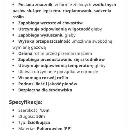
Posiada znacznik
i w formie zielonych
wzdłużnych
pasów służące lepszemu rozplanowaniu sadzenia
roślin
Zapobiega wzrostowi chwastów
Utrzymuje odpowiednią wilgotność
gleby
Zapobiega wysuszaniu
gleby
Wysoka przepuszczalność
umożliwia swobodną
wymianę gazową
Osłona
roślin przed przemarznięciem
Zapobiega przedostawaniu się szkodników
Utrzymuje odpowiednią temperaturę
gleby
Ułatwia utrzymanie porządku w ogrodzie
Wspomaga rozwój roślin
Podnosi ilość i jakość plonów
Bezpieczna dla środowiska
Specyfikacja:
Szerokość:
1,6m
Długość:
50m
Typ:
Ściółkująca
Materiał:
Polipropylen [PP]