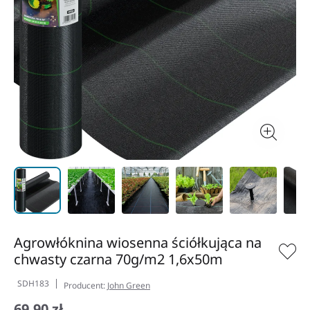
Agrowłóknina wiosenna ściółkująca na
chwasty czarna 70g/m2 1,6x50m
SDH183
Producent:
John Green
69,90 zł