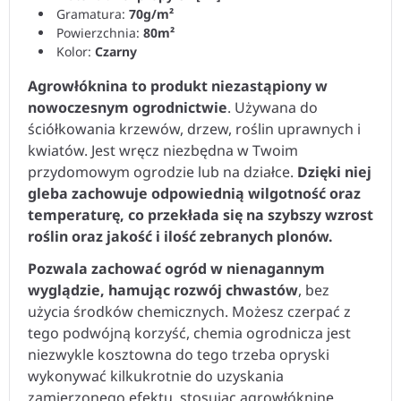
Gramatura:
70g/m
²
Powierzchnia:
80m
²
Kolor:
Czarny
Agrowłóknina to produkt niezastąpiony w
nowoczesnym ogrodnictwie
. Używana do
ściółkowania krzewów, drzew, roślin uprawnych i
kwiatów. Jest wręcz niezbędna w Twoim
przydomowym ogrodzie lub na działce.
Dzięki niej
gleba zachowuje odpowiednią wilgotność oraz
temperaturę, co przekłada się na szybszy wzrost
roślin oraz jakość i ilość zebranych plonów.
Pozwala zachować ogród w nienagannym
wyglądzie, hamując rozwój chwastów
, bez
użycia środków chemicznych. Możesz czerpać z
tego podwójną korzyść, chemia ogrodnicza jest
niezwykle kosztowna do tego trzeba opryski
wykonywać kilkukrotnie do uzyskania
zamierzonego efektu, stosując agrowłókninę