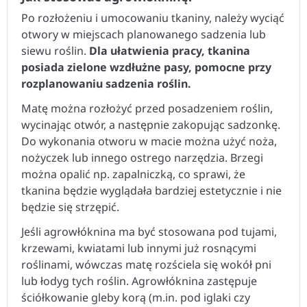
Po rozłożeniu i umocowaniu tkaniny, należy wyciąć
otwory w miejscach planowanego sadzenia lub
siewu roślin.
Dla ułatwienia pracy, tkanina
posiada zielone wzdłużne pasy, pomocne przy
rozplanowaniu sadzenia roślin.
Matę można rozłożyć przed posadzeniem roślin,
wycinając otwór, a następnie zakopując sadzonkę.
Do wykonania otworu w macie można użyć noża,
nożyczek lub innego ostrego narzędzia. Brzegi
można opalić np. zapalniczką, co sprawi, że
tkanina będzie wyglądała bardziej estetycznie i nie
będzie się strzępić.
Jeśli agrowłóknina ma być stosowana pod tujami,
krzewami, kwiatami lub innymi już rosnącymi
roślinami, wówczas matę rozściela się wokół pni
lub łodyg tych roślin. Agrowłóknina zastępuje
ściółkowanie gleby korą (m.in. pod iglaki czy
żywopłoty) stąd ziemię wokół roślin już rosnących