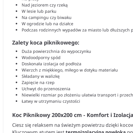
Nad jeziorem czy rzeką
W lesie lub parku
Na campingu czy biwaku
W ogrodzie lub na działce
Podczas rodzinnych wypadów za miasto lub dłuższych
Zalety koca piknikowego:
Duża powierzchnia do wypoczynku
Wodoodporny spód
Doskonała izolacja od podłoża
Wierzch z miękkiego, miłego w dotyku materiału
Składany w walizkę
Zapięcie na rzep
Uchwyt do przenoszenia
Niewielki rozmiar po złożeniu ułatwia transport i prze
Łatwy w utrzymaniu czystości
Koc Piknikowy 200x200 cm - Komfort i Izolacj
Ciesz się relaksem na świeżym powietrzu dzięki koc
Kluczowym atutem jest
termoizolacyjna powłoka
po