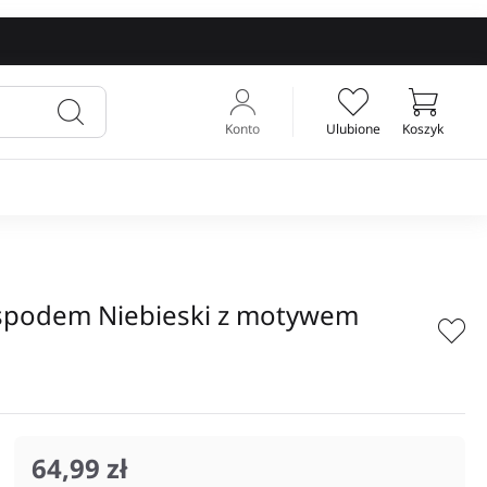
Konto
Ulubione
Koszyk
Twój koszyk
 spodem Niebieski z motywem
64,99 zł