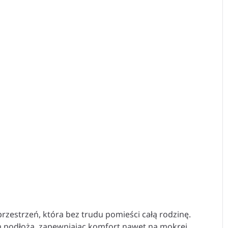
przestrzeń, która bez trudu pomieści całą rodzinę.
m podłoża, zapewniając komfort nawet na mokrej