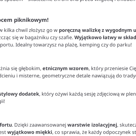
kocem piknikowym!
w kilka chwil złożysz go w
poręczną walizkę z wygodnym
cząc się w bagażniku czy szafie.
W
yjątkowo łatwy w skła
portu. Idealny towarzysz na plażę, kemping czy do parku!
żnia się głębokim,
etnicznym wzorem
, który przeniesie Ci
cieniu i misterne, geometryczne detale nawiązują do trad
stylowy dodatek
, który ożywi każdą sesję zdjęciową w pl
ii!
fortu
. Dzięki zaawansowanej
warstwie izolacyjnej
, skutec
est
wyjątkowo miękki
, co sprawia, że każdy odpoczynek st