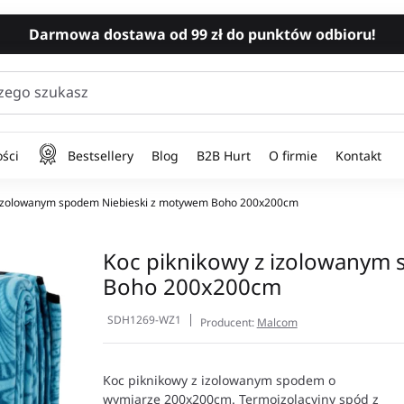
Darmowa dostawa od 99 zł do punktów odbioru!
zego szukasz
ści
Bestsellery
Blog
B2B Hurt
O firmie
Kontakt
 izolowanym spodem Niebieski z motywem Boho 200x200cm
Koc piknikowy z izolowanym
Boho 200x200cm
SDH1269-WZ1
Producent:
Malcom
Koc piknikowy z izolowanym spodem o
wymiarze 200x200cm. Termoizolacyjny spód z