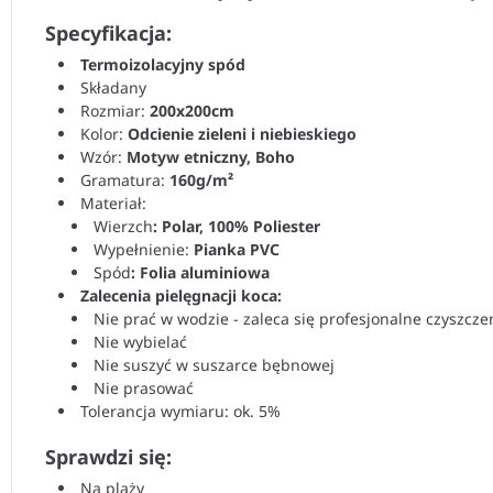
Specyfikacja:
Termoizolacyjny spód
Składany
Rozmiar:
200x200cm
Kolor:
Odcienie zieleni i niebieskiego
Wzór:
Motyw etniczny, Boho
Gramatura:
160g/m²
Materiał:
Wierzch
: Polar, 100% Poliester
Wypełnienie:
Pianka PVC
Spód
: Folia aluminiowa
Zalecenia pielęgnacji koca:
Nie prać w wodzie - zaleca się profesjonalne czyszcz
Nie wybielać
Nie suszyć w suszarce bębnowej
Nie prasować
Tolerancja wymiaru: ok. 5%
Sprawdzi się:
Na plaży