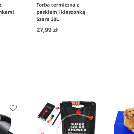
z
Torba termiczna z
onkami
paskiem i kieszonką
Szara 30L
27,99 zł
−
+