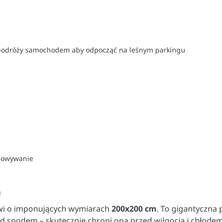
 podróży samochodem aby odpocząć na leśnym parkingu
chowywanie
a
owi o imponujących wymiarach
200x200 cm
. To gigantyczna 
d spodem – skutecznie chroni ona przed wilgocią i chłode