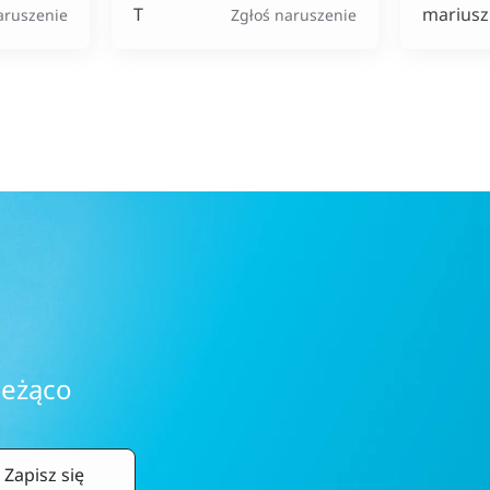
doceniam.
T
mariusz
aruszenie
Zgłoś naruszenie
ieżąco