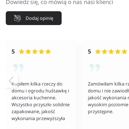
Dowiedz się, co mówią o nas nasi klienci
Dodaj opinię
5
5
Kupiłem kilka rzeczy do
Zamówiłam kilka r
domu i ogrodu huśtawkę i
domu i nie zawiod
akcesoria kuchenne.
jakość wykonania 
Wszystko przyszło solidnie
wysokim poziomie 
zapakowane, jakość
przystępne.
wykonania przewyższyła
moje oczekiwania, a