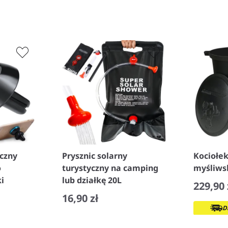
czny
Prysznic solarny
Kociołek
o
turystyczny na camping
myśliwsk
i
lub działkę 20L
229,90 
16,90 zł
D
−
+