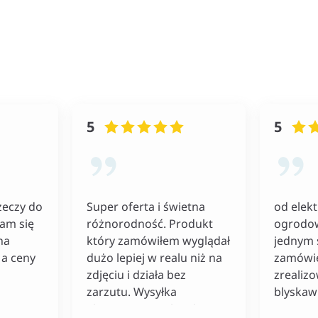
5
5
zeczy do
Super oferta i świetna
od elekt
łam się
różnorodność. Produkt
ogrodo
na
który zamówiłem wyglądał
jednym 
a ceny
dużo lepiej w realu niż na
zamówie
zdjęciu i działa bez
zrealiz
zarzutu. Wysyłka
blyskaw
ekspresowa co bardzo