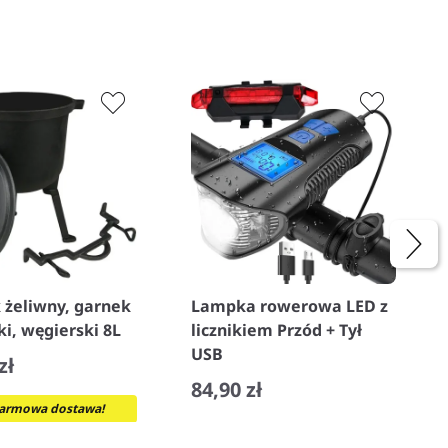
 żeliwny, garnek
Lampka rowerowa LED z
i, węgierski 8L
licznikiem Przód + Tył
USB
zł
84,90 zł
armowa dostawa!
−
+