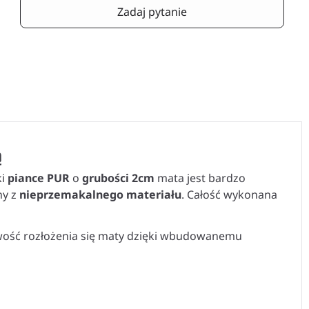
Zadaj pytanie
ą
ki
piance PUR
o
grubości 2cm
mata jest bardzo
ny z
nieprzemakalnego materiału
. Całość wykonana
liwość rozłożenia się maty dzięki wbudowanemu