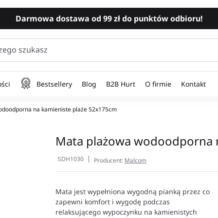
Darmowa dostawa od 99 zł do punktów odbioru!
zego szukasz
ści
Bestsellery
Blog
B2B Hurt
O firmie
Kontakt
doodporna na kamieniste plaże 52x175cm
Mata plażowa wodoodporna n
SDH1030
Producent:
Malcom
Mata jest wypełniona wygodną pianką przez co
zapewni komfort i wygodę podczas
relaksującego wypoczynku na kamienistych