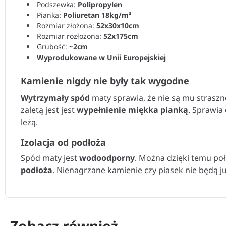
Podszewka:
Polipropylen
Pianka:
Poliuretan 18kg/m³
Rozmiar złożona:
52x30x10cm
Rozmiar rozłożona:
52x175cm
Grubość:
~2cm
Wyprodukowane w Unii Europejskiej
Kamienie nigdy nie były tak wygodne
Wytrzymały spód
maty sprawia, że nie są mu strasz
zaletą jest jest
wypełnienie miękka pianką
. Sprawia
leżą.
Izolacja od podłoża
Spód maty jest
wodoodporny
. Można dzięki temu poł
podłoża
. Nienagrzane kamienie czy piasek nie będą ju