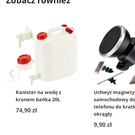
Zobacz również
Kanister na wodę z
Uchwyt magnety
kranem bańka 20L
samochodowy d
telefonu do kratk
74,90 zł
okrągły
−
+
9,90 zł