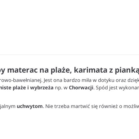
 materac na plaże, karimata z piank
owo-bawełnianej. Jest ona bardzo miła w dotyku oraz dzię
iste plaże i wybrzeża
np. w
Chorwacji
. Spód jest wykona
cjalnym
uchwytom
. Nie trzeba martwić się również o moż