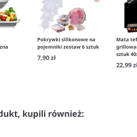
Pokrywki silikonowe na
Mata te
czna
pojemniki zestaw 6 sztuk
grillowa
sztuk 4
7,90 zł
22,99 z
−
+
−
dukt, kupili również: