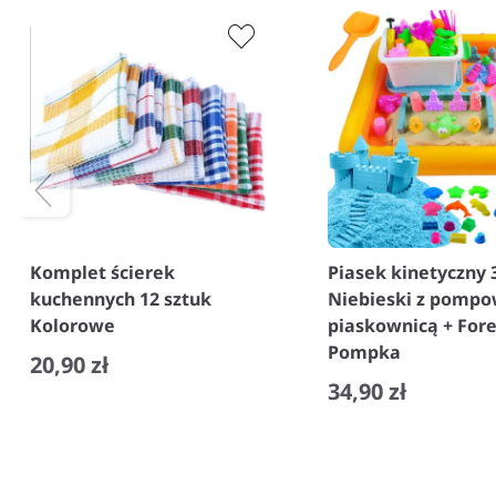
Komplet ścierek
Piasek kinetyczny 
kuchennych 12 sztuk
Niebieski z pomp
Kolorowe
piaskownicą + Fore
Pompka
20,90 zł
34,90 zł
−
+
−
+