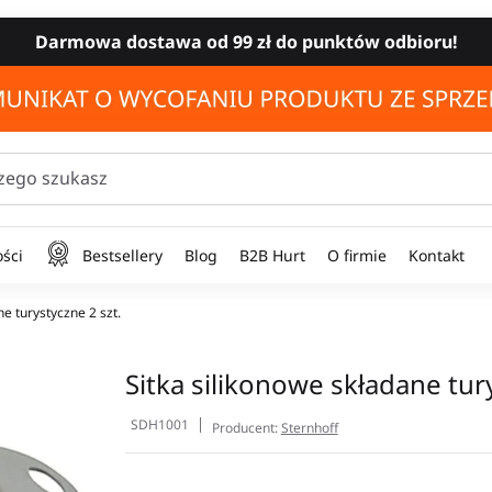
Darmowa dostawa od 99 zł do punktów odbioru!
zego szukasz
ści
Bestsellery
Blog
B2B Hurt
O firmie
Kontakt
e turystyczne 2 szt.
Sitka silikonowe składane tury
SDH1001
Producent:
Sternhoff