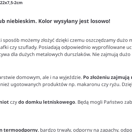
22x7,5-2cm
b niebieskim. Kolor wysyłany jest losowo!
bki sposób możemy złożyć dzięki czemu oszczędzamy dużo m
zafki czy szuflady. Posiadają odpowiednio wyprofilowane u
tywa dla dużych metalowych durszlaków. Nie zajmują dużo 
rstwie domowym, ale i na wyjeździe.
Po złożeniu zajmują
nież ugotowanych produktów np. makaronu czy ryżu. Dzię
miot
czy
do domku letniskowego
. Będą mogli Państwo zab
kon termoodporny
, bardzo trwały, odporny na zapachy, odp