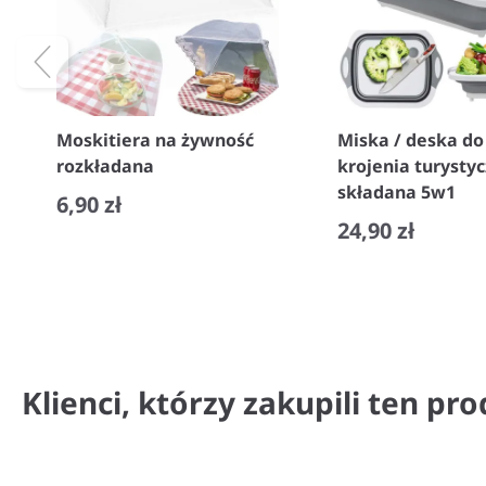
Moskitiera na żywność
Miska / deska do
rozkładana
krojenia turysty
składana 5w1
6,90 zł
24,90 zł
−
+
−
+
Klienci, którzy zakupili ten pro