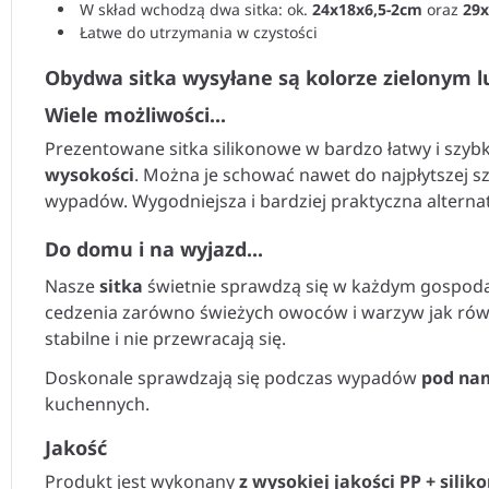
W skład wchodzą dwa sitka: ok.
24x18x6,5-2cm
oraz
29x
Łatwe do utrzymania w czystości
Obydwa sitka wysyłane są kolorze zielonym lu
Wiele możliwości...
Prezentowane sitka silikonowe w bardzo łatwy i szy
wysokości
. Można je schować nawet do najpłytszej s
wypadów. Wygodniejsza i bardziej praktyczna alterna
Do domu i na wyjazd...
Nasze
sitka
świetnie sprawdzą się w każdym gospoda
cedzenia zarówno świeżych owoców i warzyw jak rów
stabilne i nie przewracają się.
Doskonale sprawdzają się podczas wypadów
pod na
kuchennych.
Jakość
Produkt jest wykonany
z wysokiej jakości PP + sili