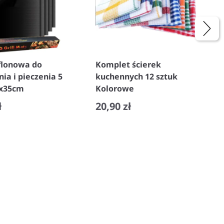
flonowa do
Komplet ścierek
nia i pieczenia 5
kuchennych 12 sztuk
0x35cm
Kolorowe
ł
20,90 zł
+
−
+