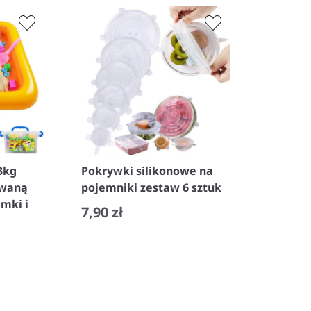
3kg
Pokrywki silikonowe na
owaną
pojemniki zestaw 6 sztuk
mki i
7,90 zł
−
+