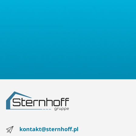
oraz prawo do wniesienia sprzeciwu. Mają Państwo również
prawo złożyć skargę do właściwego organu nadzorczego ds.
ochrony danych osobowych.
kontakt@sternhoff.pl