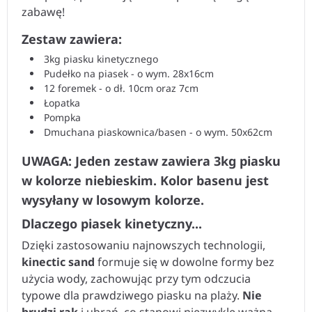
zabawę!
Zestaw zawiera:
3kg piasku kinetycznego
Pudełko na piasek - o wym. 28x16cm
12 foremek - o dł. 10cm oraz 7cm
Łopatka
Pompka
Dmuchana piaskownica/basen - o wym. 50x62cm
UWAGA: Jeden zestaw zawiera 3kg piasku
w kolorze niebieskim. Kolor basenu jest
wysyłany w losowym kolorze.
Dlaczego piasek kinetyczny...
Dzięki zastosowaniu najnowszych technologii,
kinectic sand
formuje się w dowolne formy bez
użycia wody, zachowując przy tym odczucia
typowe dla prawdziwego piasku na plaży.
Nie
brudzi rąk
i ubrań, co stanowi niezwykle ważną