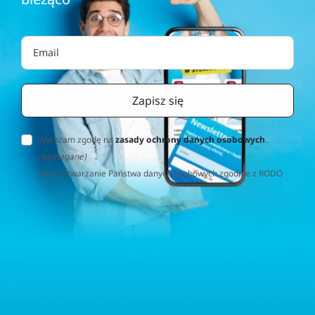
Wyrażam zgodę na
zasady ochrony danych osobowych
.
(wymagane)
Za przetwarzanie Państwa danych osobowych zgodnie z RODO
(Rozporządzenie o Ochronie Danych Osobowych) odpowiedzialna
jest firma Home&Decor Sp. z o.o., Instalatorów 17/108, 02-237
Warszawa, Polska, NIP: PL5223059837 („Administrator”). W
przypadku pytań dotyczących przetwarzania Państwa danych
osobowych prosimy o kontakt z administratorem drogą e-
mailową: contact@sternhoff.eu. Przysługują Państwu następujące
prawa: dostęp do swoich danych osobowych, ich sprostowanie,
usunięcie, ograniczenie przetwarzania, przenoszalność danych