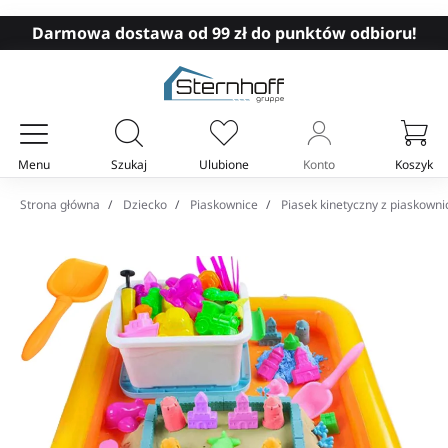
Darmowa dostawa od 99 zł do punktów odbioru!
Menu
Szukaj
Ulubione
Konto
Koszyk
Twój koszyk
Strona główna
Dziecko
Piaskownice
Piasek kinetyczny z piaskowni