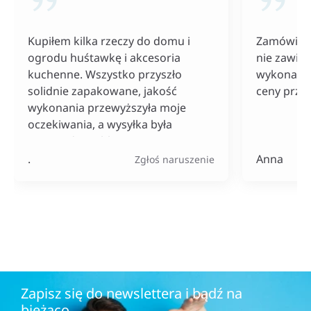
Kupiłem kilka rzeczy do domu i
Zamówiłam
ogrodu huśtawkę i akcesoria
nie zawiod
kuchenne. Wszystko przyszło
wykonania
solidnie zapakowane, jakość
ceny przy
wykonania przewyższyła moje
oczekiwania, a wysyłka była
naprawdę szybka. Do tego ceny
bardzo konkurencyjne, szczególnie
.
Anna
Zgłoś naruszenie
jak na tak szeroki wybór
produktów.
Zapisz się do newslettera i bądź na
bieżąco