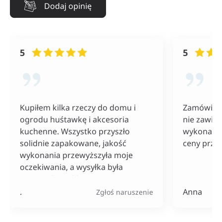
Dodaj opinię
5
5
Kupiłem kilka rzeczy do domu i
Zamówiłam
ogrodu huśtawkę i akcesoria
nie zawiod
kuchenne. Wszystko przyszło
wykonania
solidnie zapakowane, jakość
ceny przy
wykonania przewyższyła moje
oczekiwania, a wysyłka była
naprawdę szybka. Do tego ceny
bardzo konkurencyjne, szczególnie
.
Anna
Zgłoś naruszenie
jak na tak szeroki wybór
produktów.