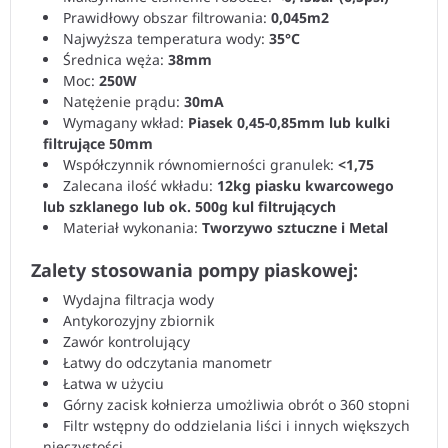
Prawidłowy obszar filtrowania:
0,045m2
Najwyższa temperatura wody:
35°C
Średnica węża:
38mm
Moc:
250W
Natężenie prądu:
30mA
Wymagany wkład:
Piasek 0,45-0,85mm lub kulki
filtrujące 50mm
Współczynnik równomierności granulek:
<1,75
Zalecana ilość wkładu:
12kg piasku kwarcowego
lub szklanego lub ok. 500g kul filtrujących
Materiał wykonania:
Tworzywo sztuczne i Metal
Zalety stosowania pompy piaskowej:
Wydajna filtracja wody
Antykorozyjny zbiornik
Zawór kontrolujący
Łatwy do odczytania manometr
Łatwa w użyciu
Górny zacisk kołnierza umożliwia obrót o 360 stopni
Filtr wstępny do oddzielania liści i innych większych
nieczystości