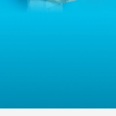
jest firma Home&Decor Sp. z o.o., Instalatorów 17/108, 02-237
Warszawa, Polska, NIP: PL5223059837 („Administrator”). W
przypadku pytań dotyczących przetwarzania Państwa danych
osobowych prosimy o kontakt z administratorem drogą e-
mailową: contact@sternhoff.eu. Przysługują Państwu następujące
prawa: dostęp do swoich danych osobowych, ich sprostowanie,
usunięcie, ograniczenie przetwarzania, przenoszalność danych
oraz prawo do wniesienia sprzeciwu. Mają Państwo również
prawo złożyć skargę do właściwego organu nadzorczego ds.
ochrony danych osobowych.