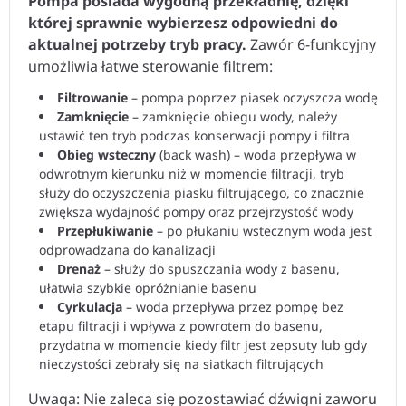
Pompa posiada wygodną przekładnię, dzięki
której sprawnie wybierzesz odpowiedni do
aktualnej potrzeby tryb pracy.
Zawór 6-funkcyjny
umożliwia łatwe sterowanie filtrem:
Filtrowanie
– pompa poprzez piasek oczyszcza wodę
Zamknięcie
– zamknięcie obiegu wody, należy
ustawić ten tryb podczas konserwacji pompy i filtra
Obieg wsteczny
(back wash) – woda przepływa w
odwrotnym kierunku niż w momencie filtracji, tryb
służy do oczyszczenia piasku filtrującego, co znacznie
zwiększa wydajność pompy oraz przejrzystość wody
Przepłukiwanie
– po płukaniu wstecznym woda jest
odprowadzana do kanalizacji
Drenaż
– służy do spuszczania wody z basenu,
ułatwia szybkie opróżnianie basenu
Cyrkulacja
– woda przepływa przez pompę bez
etapu filtracji i wpływa z powrotem do basenu,
przydatna w momencie kiedy filtr jest zepsuty lub gdy
nieczystości zebrały się na siatkach filtrujących
Uwaga: Nie zaleca się pozostawiać dźwigni zaworu