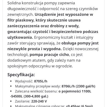
Solidna konstrukcja pompy zapewnia
długowieczność i odporność na szereg czynników
zewnętrznych.
Urządzenie jest wyposażone w
filtr piaskowy, który skutecznie usuwa
zanieczyszczenia oraz drobiny z wody,
gwarantując czystość i bezpieczeństwo podczas
użytkowania.
Ergonomiczny kształt i intuicyjny
zawór sterujący sprawiają, że
obsługa pompy jest
niezwykle prosta i wygodna.
Dzięki nowoczesnej
technologii,
pompa pracuje cicho
, co jest
dodatkowym atutem, gdy zależy nam na
spokojnym odpoczynku w ogrodzie.
Specyfikacja:
Wydajność:
8705L/h
Maksymalny przepływ wody:
8706L/h (2300 gal/h)
Zalecana wielkość basenu:
o pojemności 1100L
-54500L (300-4,800 gal.)
Zasilanie:
220-240 V
Maksymalne ciśnienie robocze:
<0,45bar (6,5psi)