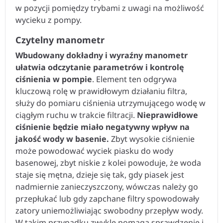
w pozycji pomiędzy trybami z uwagi na możliwość
wycieku z pompy.
Czytelny manometr
Wbudowany dokładny i wyraźny manometr
ułatwia odczytanie parametrów i kontrolę
ciśnienia w pompie
. Element ten odgrywa
kluczową rolę w prawidłowym działaniu filtra,
służy do pomiaru ciśnienia utrzymującego wodę w
ciągłym ruchu w trakcie filtracji.
Nieprawidłowe
ciśnienie będzie miało negatywny wpływ na
jakość wody w basenie.
Zbyt wysokie ciśnienie
może powodować wyciek piasku do wody
basenowej, zbyt niskie z kolei powoduje, że woda
staje się mętna, dzieje się tak, gdy piasek jest
nadmiernie zanieczyszczony, wówczas należy go
przepłukać lub gdy zapchane filtry spowodowały
zatory uniemożliwiając swobodny przepływ wody.
W takim przypadku zwykle pomaga sprawdzenie i