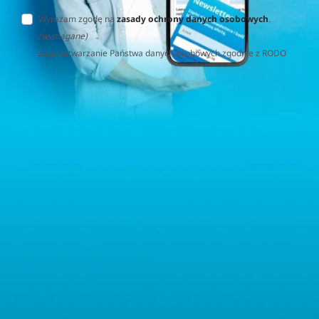
Wyrażam zgodę na
zasady ochrony danych osobowych
.
(wymagane)
Za przetwarzanie Państwa danych osobowych zgodnie z RODO
(Rozporządzenie o Ochronie Danych Osobowych) odpowiedzialna
jest firma Home&Decor Sp. z o.o., Instalatorów 17/108, 02-237
Warszawa, Polska, NIP: PL5223059837 („Administrator”). W
przypadku pytań dotyczących przetwarzania Państwa danych
osobowych prosimy o kontakt z administratorem drogą e-
mailową: contact@sternhoff.eu. Przysługują Państwu następujące
prawa: dostęp do swoich danych osobowych, ich sprostowanie,
usunięcie, ograniczenie przetwarzania, przenoszalność danych
oraz prawo do wniesienia sprzeciwu. Mają Państwo również
prawo złożyć skargę do właściwego organu nadzorczego ds.
ochrony danych osobowych.