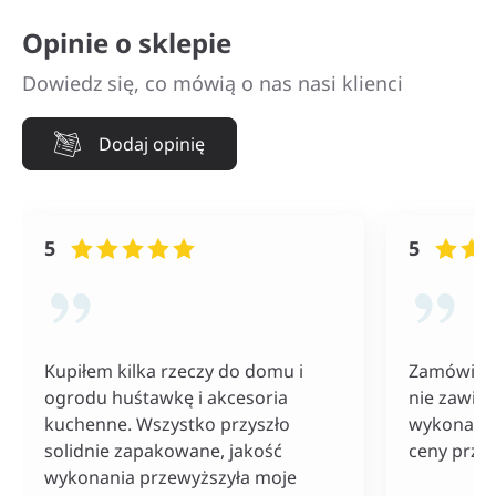
Opinie o sklepie
Dowiedz się, co mówią o nas nasi klienci
Dodaj opinię
5
5
Kupiłem kilka rzeczy do domu i
Zamówiłam
ogrodu huśtawkę i akcesoria
nie zawiod
kuchenne. Wszystko przyszło
wykonania
solidnie zapakowane, jakość
ceny przy
wykonania przewyższyła moje