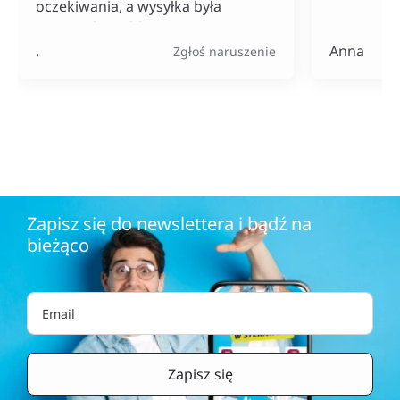
oczekiwania, a wysyłka była
naprawdę szybka. Do tego ceny
bardzo konkurencyjne, szczególnie
.
Anna
Zgłoś naruszenie
jak na tak szeroki wybór
produktów.
Zapisz się do newslettera i bądź na
bieżąco