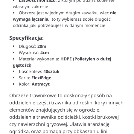
Łatwość montażu
, z którym poradzisz sobie we
własnym zakresie
Obrzeże jest w jednym długim kawałku, więc
nie
wymaga łączenia
, to ty wybierasz sobie długość
odcinka jaki potrzebujesz w danym momencie
Specyfikacja:
Długość:
20m
Wysokość:
4cm
Materiał wykonania:
HDPE (Polietylen o dużej
gęstości)
Ilość kotew:
40sztuk
Seria:
FlexiEdge
Kolor:
Antracyt
Obrzeże trawnikowe to doskonały sposób na
oddzielenie części trawnika od roślin, kory i innych
elementów znajdujących się w ogrodzie,
oddzielenia trawnika od ścieżki, kostki brukowej
czy nawierzchni gryzowej. Ułatwia aranżację
ogródka, oraz pomaga przy obkaszaniu linii