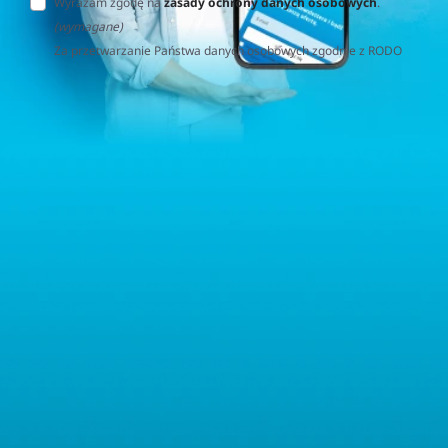
Wyrażam zgodę na
zasady ochrony danych osobowych
.
(wymagane)
Za przetwarzanie Państwa danych osobowych zgodnie z RODO
(Rozporządzenie o Ochronie Danych Osobowych) odpowiedzialna
jest firma Home&Decor Sp. z o.o., Instalatorów 17/108, 02-237
Warszawa, Polska, NIP: PL5223059837 („Administrator”). W
przypadku pytań dotyczących przetwarzania Państwa danych
osobowych prosimy o kontakt z administratorem drogą e-
mailową: contact@sternhoff.eu. Przysługują Państwu następujące
prawa: dostęp do swoich danych osobowych, ich sprostowanie,
usunięcie, ograniczenie przetwarzania, przenoszalność danych
oraz prawo do wniesienia sprzeciwu. Mają Państwo również
prawo złożyć skargę do właściwego organu nadzorczego ds.
ochrony danych osobowych.