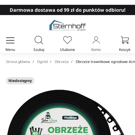
Darmowa dostawa od 99 zł do punktów odbioru!
Menu
Szukaj
Ulubione
Konto
Koszyk
Twój koszyk
Strona główna
Ogród
Obrzeża
Obrzeże trawnikowe ogrodowe 4cm
Niedostępny