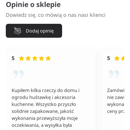
Opinie o sklepie
Dowiedz się, co mówią o nas nasi klienci
Dodaj opinię
5
5
Kupiłem kilka rzeczy do domu i
Zamówiłam
ogrodu huśtawkę i akcesoria
nie zawiod
kuchenne. Wszystko przyszło
wykonania
solidnie zapakowane, jakość
ceny przy
wykonania przewyższyła moje
oczekiwania, a wysyłka była