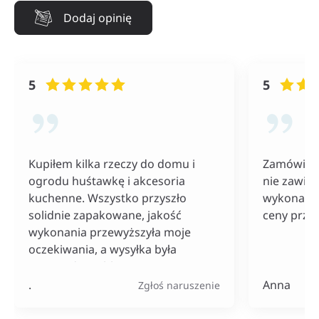
Dodaj opinię
5
5
Kupiłem kilka rzeczy do domu i
Zamówiłam
ogrodu huśtawkę i akcesoria
nie zawiod
kuchenne. Wszystko przyszło
wykonania
solidnie zapakowane, jakość
ceny przy
wykonania przewyższyła moje
oczekiwania, a wysyłka była
naprawdę szybka. Do tego ceny
bardzo konkurencyjne, szczególnie
.
Anna
Zgłoś naruszenie
jak na tak szeroki wybór
produktów.