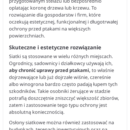
przygotowanym stelażu lub bezpośrednio
oplatając koronę drzewa lub krzewu. To
rozwiązanie dla gospodarstw i firm, które
oczekują estetycznej, funkcjonalnej i długotrwałej
ochrony przed ptakami na większych
powierzchniach.
Skuteczne i estetyczne rozwiązanie
Siatki są stosowane w wielu różnych miejscach.
Ogrodnicy, sadownicy i działkowcy używają ich,
aby chronić uprawy przed ptakami,
to właśnie
dojrzewające lub już dojrzałe wiśnie, czereśnie
albo winogrona bardzo często padają łupem tych
szkodników. Takie osobniki żerujące w stadzie
potrafią doszczętnie zniszczyć większość zbiorów,
zatem i zastosowanie tego typu ochrony jest
absolutną koniecznością.
Osłony siatkowe można również zastosować na
budynkach, terenach inwestycyjnych oraz na