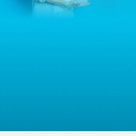
jest firma Home&Decor Sp. z o.o., Instalatorów 17/108, 02-237
Warszawa, Polska, NIP: PL5223059837 („Administrator”). W
przypadku pytań dotyczących przetwarzania Państwa danych
osobowych prosimy o kontakt z administratorem drogą e-
mailową: contact@sternhoff.eu. Przysługują Państwu następujące
prawa: dostęp do swoich danych osobowych, ich sprostowanie,
usunięcie, ograniczenie przetwarzania, przenoszalność danych
oraz prawo do wniesienia sprzeciwu. Mają Państwo również
prawo złożyć skargę do właściwego organu nadzorczego ds.
ochrony danych osobowych.