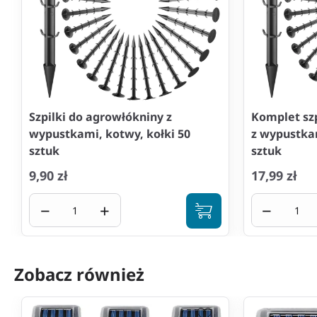
Szpilki do agrowłókniny z
Komplet sz
wypustkami, kotwy, kołki 50
z wypustkam
sztuk
sztuk
9,90 zł
17,99 zł
−
+
−
Zobacz również