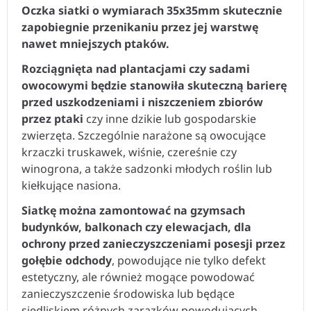
Oczka siatki o wymiarach 35x35mm skutecznie
zapobiegnie przenikaniu przez jej warstwę
nawet mniejszych ptaków.
Rozciągnięta nad plantacjami czy sadami
owocowymi będzie stanowiła skuteczną barierę
przed uszkodzeniami i niszczeniem zbiorów
przez ptaki
czy inne dzikie lub gospodarskie
zwierzęta. Szczególnie narażone są owocujące
krzaczki truskawek, wiśnie, czereśnie czy
winogrona, a także sadzonki młodych roślin lub
kiełkujące nasiona.
Siatkę można zamontować na gzymsach
budynków, balkonach czy elewacjach, dla
ochrony przed zanieczyszczeniami posesji przez
gołębie odchody
, powodujące nie tylko defekt
estetyczny, ale również mogące powodować
zanieczyszczenie środowiska lub będące
siedliskiem różnych zarazków powodujących